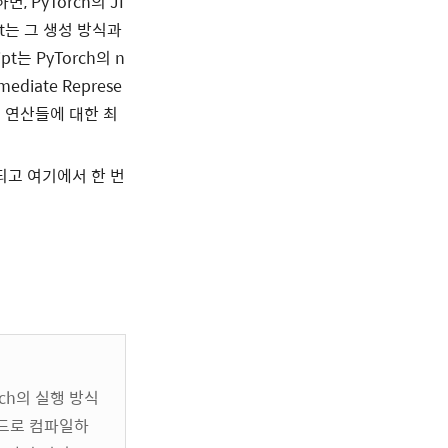
, PyTorch의 JI
ipt는 그 생성 방식과
pt는 PyTorch의 n
diate Represe
 및 연산들에 대한 최
 변환되고 여기에서 한 번
orch의 실행 방식
 코드로 컴파일하