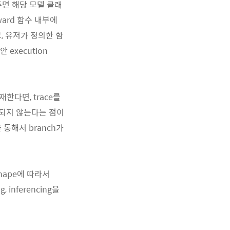
넘겨주면 해당 모델 클래
rward 함수 내부에
있고, 유저가 정의한 함
 execution
재한다면, trace를
이 되지 않는다는 점이
g을 통해서 branch가
 shape에 따라서
inferencing을