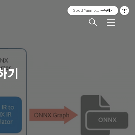
Good Yunmorning
구독하기
메
뉴
t하기