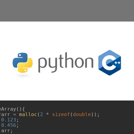
eArray
()
{

*arr = 
malloc
(
2
 * 
sizeof
(
double
));

 
0.123
;

 
0.456
;

 arr;
