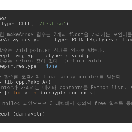
es

ctypes.CDLL(
'./test.so'
)

한 makeArray 함수는 2개의 float을 가리키는 포인터
keArray.restype = ctypes.POINTER(ctypes.c_flo
r 함수는 void pointer 한개를 인자로 받는다.
 함수는 return 값이 없다. (return void)
eeptr.restype = 
None
ay 함수를 호출하여 float array pointer를 얻는다.
ointer가 가리키는 데이터 contents를 Python list
= [x 
for
 x 
in
 darrayptr.contents]

 malloc 되었으므로 C 레벨에서 정의된 free 함수를 통
.
eeptr(darrayptr)