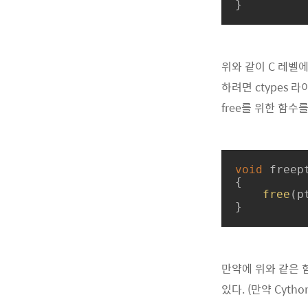
}
위와 같이 C 레벨에
하려면 ctypes 
free를 위한 함수
void
freep
{

free
(pt
}
만약에 위와 같은 함수
있다. (만약 Cyth