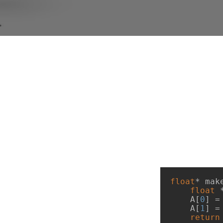
float
* 
mak
float
 
    A[
0
] =
    A[
1
] =
return