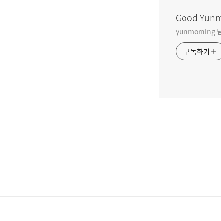
Good Yunm
yunmorning
구독하기