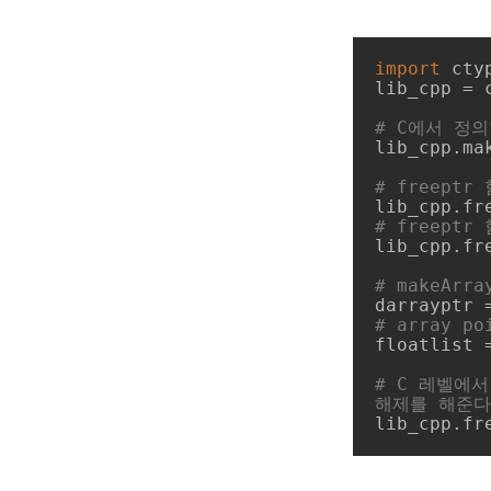
import
 ctyp
lib_cpp = 
# C에서 정의
lib_cpp.ma
# freept
# freeptr
lib_cpp.fr
# makeArr
# array p
floatlist 
# C 레벨에서
해제를 해준다
lib_cpp.fr