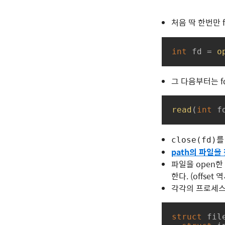
처음 딱 한번만 
int
 fd = 
o
그 다음부터는 f
read
(
int
 f
를
close(fd)
path의 파일을
파일을 open한
한다. (offset
각각의 프로세
struct
fil