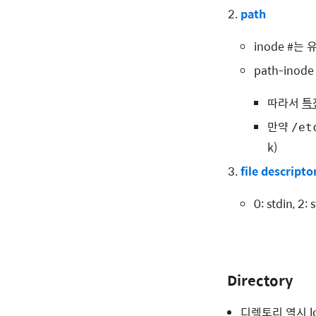
path
inode #는
path-ino
따라서
특정
만약
/et
k)
file descripto
0: stdin, 2: 
Directory
디렉토리 역시 lo