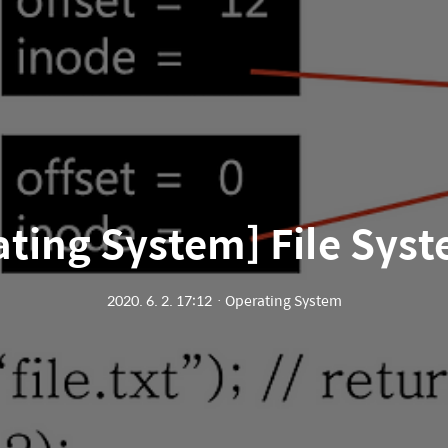
ting System] File Sys
2020. 6. 2. 17:12
ㆍ
Operating System