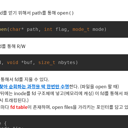
fd를 얻기 위해서 path를 통해
open()
pen
(
char
* path, 
int
 flag, 
mode_t
 mode)
d를 통해 R/W
d, 
void
 *buf, 
size_t
 nbytes)
 통해서 fd를 지울 수 있다.
 찾아 순회하는 과정을 딱 한번만 수행
한다. (파일을 open 할 때)
 뒤에는 inode를 fd 구조체에 넣고(메모리에 캐싱) 이 fd를 통해서 
 역시 트래킹된다.)
스마다
fd table
이 존재하며, open files을 가리키는 포인터를 담고 
e
 {