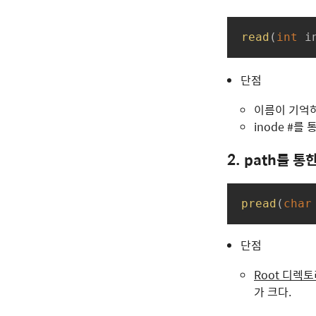
read
(
int
 i
단점
이름이 기억하
inode #
2. path를 통
pread
(
char
단점
Root 디렉
가 크다.