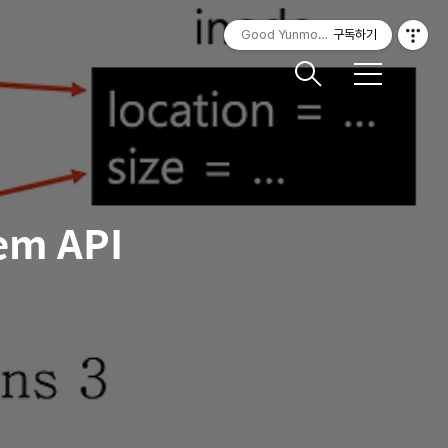
Good Yunmorning
구독하기
메
뉴
tem API