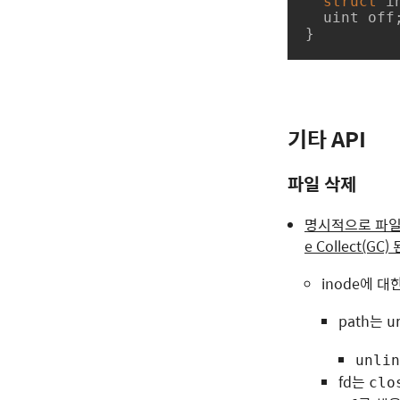
struct
i
  uint off;

}
기타 API
파일 삭제
명시적으로 파일을
e Collect(GC)
inode에 대
path는
u
unlin
fd는
clo