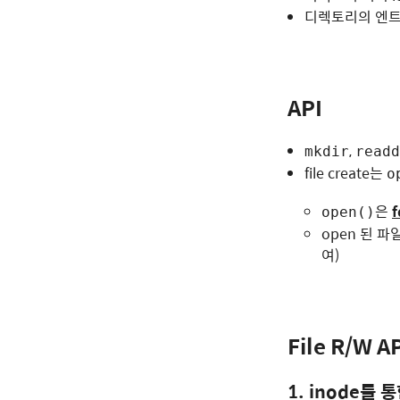
디렉토리의 엔트
API
,
mkdir
readd
file create는
o
은
open()
open 된 파
여)
File R/W A
1. inode를 