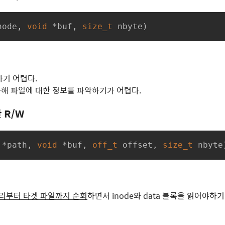
node, 
void
 *buf, 
size_t
 nbyte)
기 어렵다.
를 통해 파일에 대한 정보를 파악하기가 어렵다.
한 R/W
 *path, 
void
 *buf, 
off_t
 offset, 
size_t
 nbyte
토리부터 타겟 파일까지 순회
하면서 inode와 data 블록을 읽어야하