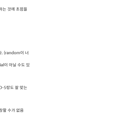
리하는 것에 초점을
다. (random이 너
tial이 아닐 수도 있
D-5랑도 잘 맞는
 보장할 수가 없음