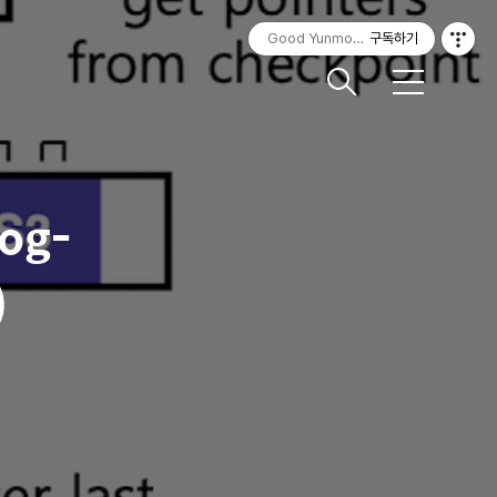
Good Yunmorning
구독하기
메
뉴
Log-
)