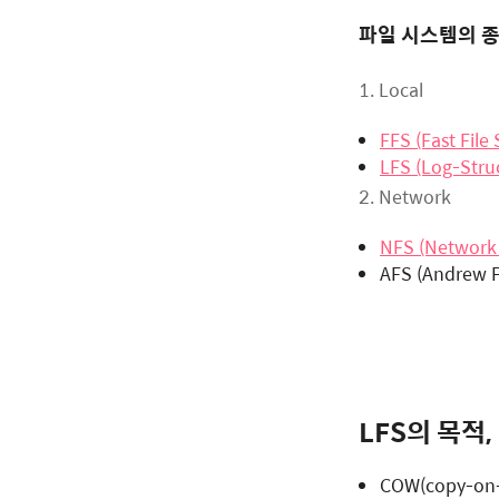
파일 시스템의 
1. Local
FFS (Fast File
LFS (Log-Stru
2. Network
NFS (Network 
AFS (Andrew F
LFS의 목적,
COW(copy-o