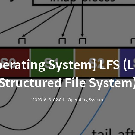
erating System] LFS (
Structured File System
2020. 6. 3. 02:04
ㆍ
Operating System