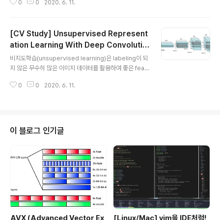
0
0
2020. 6. 11.
사용에 용이하다. SqueezeNet은 ImageNet에서 Ale
xNet과 동일한 수준의 accuracy를 유지하면서도 50배
더 적은 파라미터를 사용하고, compression 기법을 적
[CV Study] Unsupervised Represent
용했을 때 AlexNet보다 510배 작은(
ation Learning With Deep Convolutio
글 내용
nal Generative Adversarial Network
비지도학습(unsupervised learning)은 labeling이 되
s
지 않은 무수히 많은 이미지 데이터를 활용하여 좋은 feat
ure representation을 학습할 수 있다는 장점이 있다.
0
0
2020. 6. 11.
비지도학습 방식으로 GAN을 트레이닝 하여 좋은 image
representation을 얻어내고, 학습된 generator와 dis
criminator를 지도학습(supervised learning) task에
서 feature extractor로 활용할 수 있다. 하지만 GAN은
다음과 같은 문제를 가지고 있다. 학습시에 안정적이지 못
이 블로그 인기글
하다. Generator가 종종 터무니 없는 output을 생성하
기도 한다. GAN이 무엇을 학습하는지 시각화할 수 없다.
Approach & Model Architecture ..
AVX (Advanced Vector Ex
[Linux/Mac] vim을 IDE처럼!