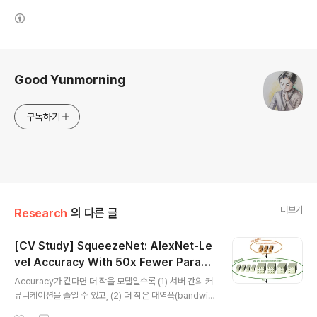
(새창열림)
로그 정보
Good Yunmorning
구독하기
더보기
Research
의 다른 글
[CV Study] SqueezeNet: AlexNet-Le
vel Accuracy With 50x Fewer Param
글 내용
eters and <0.5MB Model Size
Accuracy가 같다면 더 작을 모델일수록 (1) 서버 간의 커
뮤니케이션을 줄일 수 있고, (2) 더 작은 대역폭(bandwid
th)로도 서빙이 가능하고, (3) 한정된 메모리의 가속기에서