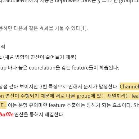
. MobileNet에서 사용한 depthwise conv는
인 group
=
g
c
1
사용하면 다음과 같은 효과를 거둘 수 있다[1].
율적
 (채널 방향의 연산이 줄어들기 때문)
roup 마다 높은 coorelation을 갖는 feature들이 학습된다.
 장점 같아 보이지만 3번 특징으로 인해서 문제가 발생한다.
Channe
tion 연산이 수행되기 때문에 서로 다른 group에 있는 채널끼리는 fea
다.
이는 분명 유의미한 feature 추출에는 방해가 되는 요소이다. Shu
huffle
연산을 통해서 해결한다.