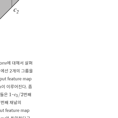
le conv에 대해서 살펴
그림에선 2개의 그룹을
ut feature map
on이 이루어진다. 좀
c
2
/
2
1
ap들은
~
번째
1
/
2
c
2
1
번째 채널의
1
t feature map