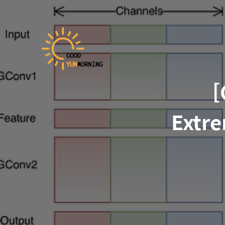
[
Extre