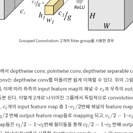
Grouped Convolution: 2개의 filter group을 사용한 경우
에서 depthwise conv, pointwise conv, depthwise separab
conv는 depthwise conv를 떠올리면 쉽게 이해할 수 있다. 위의 
c
1
), 이에 따라 좌측의 input feature map의 채널 수
과 우측의 outp
c
1
등분 된다. 이렇게 2개로 나뉘어진 그룹에서 독립적으로 convoluti
c
1
/
2
1
c
1
면
,
개의 input feature map 중
~
번째 채널의 feature m
1
/
2
c
c
1
1
c
2
/
2
c
1
/
2
−
1
c
번째 output feature map들로 mapping 되고,
~
/
2
/
2
−
1
c
c
2
1
c
2
/
2
−
1
c
2
/
2
−
1
c
2
c
2
 map들은
~
번째 필터들을 통해
~
번째 outpu
/
2
−
1
/
2
−
1
c
c
c
c
2
2
2
2
g
=
c
1