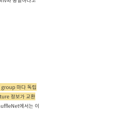
 conv와 동일하다고
l group 마다 독립
ture 정보가 교환
ffleNet에서는 이