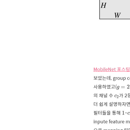
MobileNet 포스팅
보았는데, group 
g
=
2
사용하였고(
=
2
g
c
2
의 채널 수
가 2
c
2
더 쉽게 설명하자
1
필터들을 통해
~
1
c
inpute feature