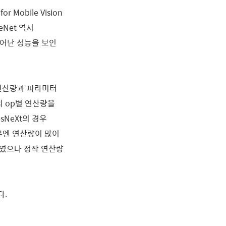
or Mobile Vision
leNet 역시
 뛰어난 성능을 보인
n)이 연산량과 파라미터
의 op별 연산량을
sNeXt의 경우
 경우엔 연산량이 많이
보하였으나 정작 연산량
다.