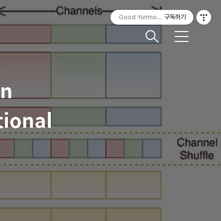
Good Yunmorning
구독하기
메
뉴
An
tional