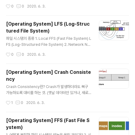
S (Network File System) AFS (Andrew File Syste
작성시간
0
0
2020. 6. 3.
m) 분산 시스템이란? 분산 시스템이란 2개 이상의 기계가
하나의 문제를 풀기 위해서 함께 일하는 것을 의미한다. 분
산 시스템은 다음과 같은 이점을 가진다. More computi
[Operating System] LFS (Log-Struc
ng power More storage capacity Fault toleranc
tured File System)
e Data sharing 분산 시스템에서의 새로운 문제 분산 시
글 내용
스템을 사용함에 따라서 다음과 같은 새로운 고민거리들이
파일 시스템의 종류 1. Local FFS (Fast File System) L
생긴다. System failure: 여러 머신 중에 일부만 고장난
FS (Log-Structured File System) 2. Network NF
경우에 어떻게 복구할 것..
S (Network File System) AFS (Andrew File Syste
작성시간
0
0
2020. 6. 3.
m) LFS의 목적, 특징 COW(copy-on-write)의 사용: C
OW 방식은 journaling으로 인해 2번 중복 write하는 오
버헤드가 없으며, 공간적인 오버헤드도 없다. FFS는 read
[Operating System] Crash Consiste
를 보다 빨리 하는 것에 초점이 맞춰져 있다면, LFS에서는
ncy
wrtie를 빨리하는 것에 초점을 두었다. 목적 RAID-5와 같
글 내용
은 경우 sequential write와 random write의 성능 차
Crash Consistency란? Crash가 발생하더라도 복구
이가 매우 심하다. (random이 너무 별로다.) 따라서 LFS
가능하도록 대비를 하는 것. (옛날 데이터만 있거나, 새로운
에서는 ..
데이터만 있거나 둘 중 하나의 상태여야만 한다. 둘 다 반반
작성시간
1
0
2020. 6. 3.
씩 있는 경우는 절대 존재해서는 안 된다.) Write 시에 ino
de, bitmap, data block이 모두 올바르게 atomic tran
saction으로 업데이트 되어야 한다. 예를 들어 append
[Operating System] FFS (Fast File S
를 하는 경우에, data bitmap, inode, data block 모두
ystem)
가 수정이 되어야 하나의 append 연산이 완료되었다고
글 내용
볼 수 있다. Crash가 발생했을 때 이전 상태로 돌아가거나
1. 어떻게 복잡한 파일 시스템의 성능을 올릴 것인가? 2. 시