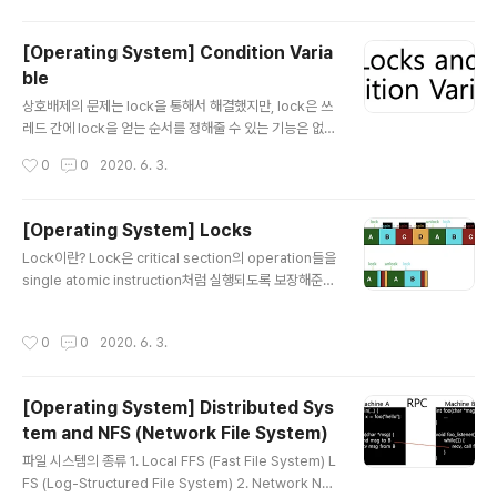
션 만족 여부를 판단하는 변수에 해당한다면, semaphor
해서 다음 ..
e는 wait와 post 함수를 통해 증감하는 정수 값을 가진 변
[Operating System] Condition Varia
수라고 할 수 있다. int sem_wait(sem_t *s) Semaph
ble
ore의 값을 1 감소 시키고, 감소 이후의 값이 음수(reade
글 내용
rs = 0; sem_init(&rw->lock, 0, 1); sem_init(&rw->
상호배제의 문제는 lock을 통해서 해결했지만, lock은 쓰
writelock, 0, 1); } // reader가 공유 변수..
레드 간에 lock을 얻는 순서를 정해줄 수 있는 기능은 없
다. 이와 같은 ordering의 문제는 CV와 semaphore를
작성시간
0
0
2020. 6. 3.
통해서 해결할 수 있다. CV란? CV란 말 그대로 조건이 만
족되기를 기다리는 공유 변수를 의미한다. 뒤에서 살펴 보
겠지만 CV가 쓰레드 간에 공유되는 state라는 점은 꼭 명
[Operating System] Locks
심해야할 부분이다. Ex) 쓰레드에서 instruction 수행 이
글 내용
Lock이란? Lock은 critical section의 operation들을
전에 컨디션이 만족 되었는지를 먼저 확인하고 싶은 경우
single atomic instruction처럼 실행되도록 보장해준
가 존재한다. 예를 들어서 parent 쓰레드가 child 쓰레드
다. lock variable은 lock의 상태에 대한 정보를 hold 한
가 완료되었는지(exit 했는지) 확인을 하고 싶은 경우에 jo
다. available: unlocked, free acquired: locked, h
in()을 사용한다. CV의 특징 1. 쓰레드 간 공유되는 공유 변
작성시간
0
0
2020. 6. 3.
eld lock(): lock을 획득하고자 시도한다. lock을 잡은 다
수이므로 상호 배제가 되어야 한다...
른 쓰레드가 없으면 lock을 획득하고 critical section에
들어간다. mutex: POSIX lib에서 사용하는 lock의 이름
[Operating System] Distributed Sys
다른 공유 변수에 대해선 다른 lock을 사용하는 것이 바람
tem and NFS (Network File System)
직하다. lock의 구현을 위해선 HW와 OS 모두의 suppo
글 내용
rt가 필요하다. HW의 도움이 필요한 이유? flag를 이용해
파일 시스템의 종류 1. Local FFS (Fast File System) L
서 loc..
FS (Log-Structured File System) 2. Network NF