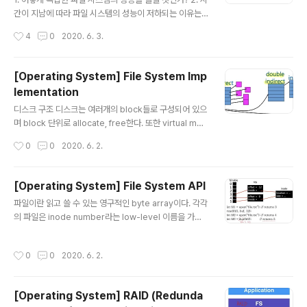
업데이트 하려던 상태로 복구 가능해야 한다. 가능한 Cras
간이 지남에 따라 파일 시스템의 성능이 저하되는 이유는
h 시나리오 참고) 디스크에서는 하나의 sector에 대해서
무엇인가? 3. 어떻게 적절한 블록 크기를 고를 수 있을까?
작성시간
4
0
2020. 6. 3.
a..
4. Internal fragmentation을 피하는 방법은? 5. 디스크
상에서 서로 관련 있는 블록끼리 가까이 위치시키는 방법
은? 파일 시스템의 종류 1. Local FFS (Fast File Syste
[Operating System] File System Imp
m) LFS (Log-Structured File System) 2. Network
lementation
NFS (Network File System) AFS (Andrew File Sy
글 내용
stem) 기존 파일 시스템의 문제 여기에서 말하는 기존 파
디스크 구조 디스크는 여러개의 block들로 구성되어 있으
일 시스템은 이전 포스팅에서 설명한 가장 기본적인 파일
며 block 단위로 allocate, free한다. 또한 virtual me
시스템 구조를 말한다. 1. 시간이 흐름에 따라..
mory와 마찬가지로 logical disk - physical disk의 vi
작성시간
0
0
2020. 6. 2.
rtualization이 존재한다. 어떻게 공간 할당을 할 것인가?
공간할당 방법 디자인 시 고려사항: fragmentation, acc
ess performance, meta-data overhead 1. Conti
[Operating System] File System API
guous Allocation 장점 sequential access 시 매우
글 내용
파일이란 읽고 쓸 수 있는 영구적인 byte array이다. 각각
좋음. 단순함 meta-data 오버헤드 적음 단점 External f
의 파일은 inode number라는 low-level 이름을 가지
ragmentation 최악 2. Extend-based 파일 하나당 여
고 있다. (inode 하나가 file 하나를 가리킨다.) File Nam
러개의 연속적인 space를 할당한다. offset + size를 ..
e inode number 하나의 FS에서 각각의 inode numb
작성시간
0
0
2020. 6. 2.
er는 유일하다. (다른 FS끼리는 같은 넘버가 사용될 수 있
음) inode number는 삭제된 뒤에는 재사용 가능하다. p
ath inode #는 유저에게 친숙하지 않기 때문에 string fil
[Operating System] RAID (Redunda
e name을 따로 정의하고 inode와 매핑시킨다. path-in