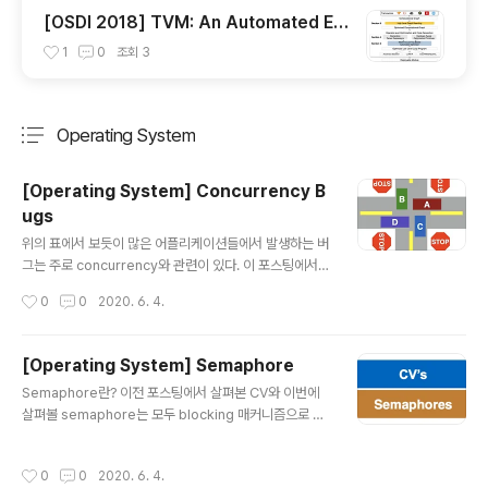
[OSDI 2018] TVM: An Automated En
d-to-End Optimizing Compiler for D
1
0
조회
3
eep Learning 논문 정리
Operating System
분류 전체보기
주요 글 목록
[Operating System] Concurrency B
ugs
글 내용
위의 표에서 보듯이 많은 어플리케이션들에서 발생하는 버
그는 주로 concurrency와 관련이 있다. 이 포스팅에서는
여러 concurrency 버그 중에서 데드락(Deadlock)에
작성시간
0
0
2020. 6. 4.
대해서 다룬다. Deadlock이란? 데드락은 두 개 이상의
쓰레드가 있을 때 서로 상대방이 끝나기만을 기다려서 어
떤 것도 진행되지 못하는 상황을 의미한다. 복잡하고 큰 시
[Operating System] Semaphore
스템에서는 모듈들 간에 dependency를 파악하기가 상
글 내용
Semaphore란? 이전 포스팅에서 살펴본 CV와 이번에
당히 까다롭기 때문에 데드락에 대처하기가 어렵다. 또한
살펴볼 semaphore는 모두 blocking 매커니즘으로 작
많은 모듈들이 캡슐화 되어 있어서 모듈 내부에서 어떤 식
동한다. 다시 말해서 현재 쓰레드가 진행 될 수 없는 상황이
으로 lock을 잡고 놓는지 파악하는 것도 어려운 일이다. D
면 스스로를 run queue에서 제외 시키고(BLOCK 상태
eadlock이 발생하는 조건 데드락이 발생했다는 건 다음
작성시간
0
0
2020. 6. 4.
로 만들고) 다른 쓰레드에게 컨트롤을 넘긴다. CV가 컨디
4가지 조건이 모두 만족 되었다는 의미이다. 이는 다시 말