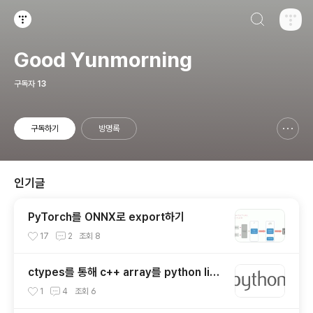
검색하기
티스토리
Good Yunmorning
구독자
13
구독하기
방명록
신고하기 레이어
열기
인기글
PyTorch를 ONNX로 export하기
17
2
조회
8
ctypes를 통해 c++ array를 python list
로 변환하기
1
4
조회
6