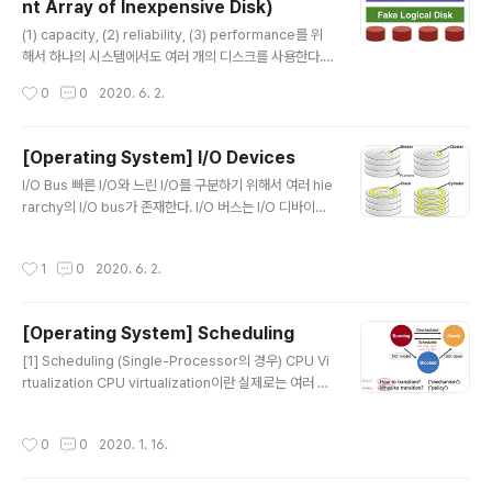
nt Array of Inexpensive Disk)
ode 간의 매핑에 대한 정보는 root 파일(inode 2번)에
글 내용
저장된다. 따라서 특정 파일이나 directory를 read할 때
(1) capacity, (2) reliability, (3) performance를 위
root inode부터 읽어야한다. 만약 /e..
해서 하나의 시스템에서도 여러 개의 디스크를 사용한다. J
BOB vs RAID JBOB: 각각의 디스크 마다 독립적인 FS
작성시간
0
0
2020. 6. 2.
가 존재하는 형태. 그냥 용량만 늘어난 것이 전부 RAID: 여
러 개의 physical disk를 하나의 logical disk와 같이 사
용한다. user application과 FS 상에서는 마치 한 개의
[Operating System] I/O Devices
disk만 다루는 듯하게 보임. transparent, deployable
글 내용
I/O Bus 빠른 I/O와 느린 I/O를 구분하기 위해서 여러 hie
참고) RAID에 "Inexpensive"라는 단어가 들어간 이유
rarchy의 I/O bus가 존재한다. I/O 버스는 I/O 디바이스
는 말 그대로 값이 싼 디스크 여러 개를 통해 고성능을 낼
와 3가지 요소를 통하여 연결된다. (port, interface, co
수 있도록 만들어졌기 때문이다. RAID 특징 Performan
ntroller) Canonical Device OS는 device register
ce와 Capacity 상의 이점 ..
작성시간
1
0
2020. 6. 2.
의 status, command, data에 R/W를 한다. 디바이스
레지스터는 OS에 보이지만 디바이스의 내부에 대한 정보
는 hidden black box이다. 따라서 OS와 디바이스는 d
[Operating System] Scheduling
evice register의 인터페이스에 따라서만 통신할 수 있
글 내용
고, OS는 정해진 인터페이스 내에서만 디바이스의 opera
[1] Scheduling (Single-Processor의 경우) CPU Vi
tion을 control할 수 있다. spinning을 어떻게 피하는가?
rtualization CPU virtualization이란 실제로는 여러 프
interrupt write pro..
로세스가 CPU와 메모리 자원을 공유하지만 각각의 프로
세스에게는 마치 독점적으로 CPU와 메모리를 사용하는
작성시간
0
0
2020. 1. 16.
듯한 착각을 주는 것을 의미한다. CPU virtualization은
context switch를 통한 time sharing, 그리고 가상 메