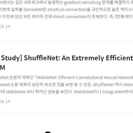
et에서는 깊은 네트워크에서 발생하는 gradient vanishing 문제를 해결하기 위해 b
이번에 살펴볼 DenseNet은 shortcut connection을 극단적으로 늘린
l
 이전에 있던 모든 레이어 간에 direct connection이 존재한다. 즉,
번째 레
l
l
L
−
l
고,
번째 레이어의 출력은 그 이후에 등장하는
개의 레이어로 전달된다. 
−
l
L
l
06.14
L
L
nnection의 개수는
개였다. 반면 DenseNet에서는
개의 레이어..
L
L
 Study] ShuffleNet: An Extremely Efficie
 M
eNet 논문의 제목인 "MobileNet: Efficient Convolutional Neural Networks
fleNet 논문 제목이 상당히 비슷한 것을 보면 알 수 있듯, ShuffleNet 역시 M
며 MobileNet 보다 뛰어난 성능을 보인다. MobileNet이나 GoogLeNet에서는 1x1
과 파라미터 수를 줄이는데 효율적이어서 적극적으로 활용되었다. 하지만 Xceptio
06.14
v에서 매우 많은 시간을 소요하고 있다는 사실을 ..