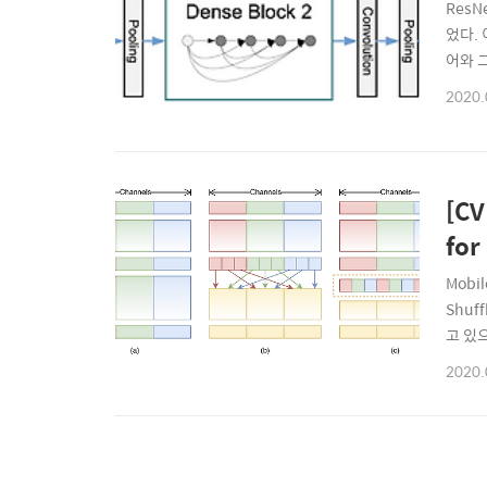
ResN
었다. 
어와 그
들어오
2020.
체 co
[CV
for
Mobil
Shuf
고 있으
연산량
2020.
con