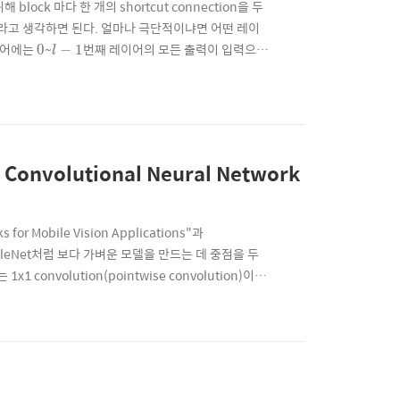
lock 마다 한 개의 shortcut connection을 두
 케이스라고 생각하면 된다. 얼마나 극단적이냐면 어떤 레이
l
−
1
0
이어에는
~
번째 레이어의 모든 출력이 입력으로
0
−
1
l
L
VGG에서는 총
개의 레이어가 존재하는 경우에, 전
L
nt Convolutional Neural Network
 for Mobile Vision Applications"과
obileNet처럼 보다 가벼운 모델을 만드는 데 중점을 두
 convolution(pointwise convolution)이
n이나 ResNeXt의 op별 연산량을 살펴보면 1x1