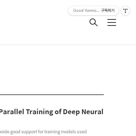
Good Yunmorning
구독하기
메
뉴
Parallel Training of Deep Neural
rovide good support for training models used