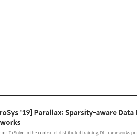
roSys '19] Parallax: Sparsity-aware Data 
tworks
ems To Solve In the context of distributed training, DL frameworks p