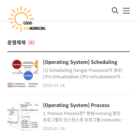
메
뉴
운영체제
(8)
[Operating System] Scheduling
[1] Scheduling (Single-Processor의 경우)
CPU Virtualization CPU virtualization이란
실제로는 여러 프로세스가 CPU와 메모리 자원
2020.01.16
을 공유하지만 각각의 프로세스에게는 마치 독
점적으로 CPU와 메모리를 사용하는 듯한 착각
을 주는 것을 의미한다. CPU virtualization은
[Operating System] Process
context switch를 통한 time sharing, 그리고
1. Process Process란? 현재 running 중인
가상 메모리를 활용한 space-sharing을 통해
프로그램의 인스턴스로 프로그램 instruction
이루어진다. CPU virtualization을 위해서는
들의 execution stream이다. 각 프로세스는
dispatcher(어떻게 context switch를 할지,
2020.01.16
독립적인 주소공간, 레지스터, open file table
어떤 context를 save-restore할지)와