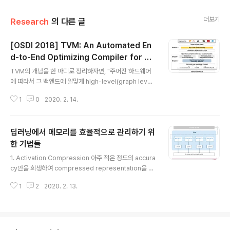
더보기
Research
의 다른 글
[OSDI 2018] TVM: An Automated En
d-to-End Optimizing Compiler for De
글 내용
ep Learning 논문 정리
TVM의 개념을 한 마디로 정리하자면, "주어진 하드웨어
에 따라서 그 백엔드에 알맞게 high-level(graph level)
최적화와 low-level(operator level) 최적화를 동시에
1
0
2020. 2. 14.
제공하는 E2E 컴파일러"라고 할 수 있다. FPGA, ASIC
가속기들부터 여러 임베디드 edge device들까지 하드
웨어 환경은 제각기 다르기 때문에, 각 환경의 특성에 알맞
딥러닝에서 메모리를 효율적으로 관리하기 위
게 최적화를 하려면 서로 다른 방식으로 최적화 튜닝을 해
주어야 한다. Tensorflow, PyTorch를 비롯한 여러 딥러
한 기법들
글 내용
닝 프레임워크들도 graph IR(Intermediate Represe
1. Activation Compression 아주 적은 정도의 accura
ntation)에 대해서만 최적화를 적용할 뿐, 하드웨어 특성
cy만을 희생하여 compressed representation을 만
에 따라 유동적으로 operator-level transformation
들어 사용하는 방법이다. "Faster Neural Networks St
을 해주..
1
2
2020. 2. 13.
raight from JPEG"에서는 일부 디코딩된 JPEG 이미지
에서 뽑아낸 discrete cosine transform code를 통
해서 ImageNet 이미지를 분류하는 DNN 알고리즘을 고
안하였다. 이를 통해서 inferencing 속도 향상과 memo
ry 점유를 낮출 수 있었다. Faster Neural Networks S