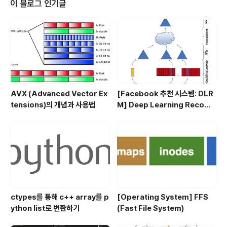
이 블로그 인기글
traight from JPEG The simple, elegant approac
h of training convolutional neural networks (C..
AVX (Advanced Vector Ex
[Facebook 추천 시스템: DLR
tensions)의 개념과 사용법
M] Deep Learning Recom
mendation Model for Pers
onalization and Recomme
ndation Systems
ctypes를 통해 c++ array를 p
[Operating System] FFS
ython list로 변환하기
(Fast File System)