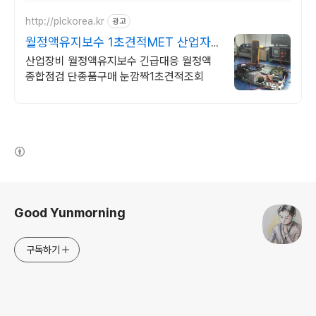
http://plckorea.kr
광고
월정액유지보수 1초견적MET 산업자
동화 장비판매수리보수
산업장비 월정액유지보수 긴급대응 월정액
종합점검 단종품구매 눈깜짝1초견적조회
(새창열림)
로그 정보
Good Yunmorning
구독하기