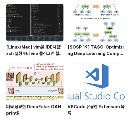
[Linux/Mac] vim을 IDE처럼!
[SOSP 19] TASO: Optimizi
zsh 설정부터 vim 플러그인 설정
ng Deep Learning Comput
까지 총 정리
ation with Automatic Gene
ration of Graph Substituti
ons
더욱 정교한 DeepFake: GAN
VSCode 유용한 Extension 목
printR
록