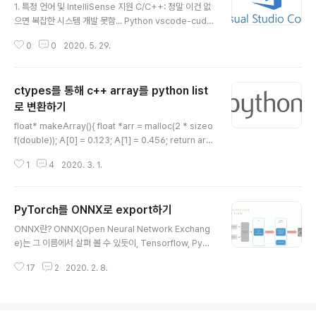
azel-2.0.0-installer-linux-x86_64.sh # bazel 바
1. 특정 언어 및 IntelliSense 지원 C/C++: 정말 이건 없
이너리 파일이 설치될 폴더 생성 $ mkdir ~/bin $ echo
으면 복잡한 시스템 개발 못함... Python vscode-cuda
export PATH=$HOME/bin:$PATH >> .zshrc # 패
cpp etc... 2. 시각화 관련 Beautify Date & Time: 보
키지 종..
0
0
2020. 5. 29.
통 맥에서 full-screen 모드로 작업해서 시간을 보려고 화
면 넘기는 게 귀찮은데 우측하단에 날짜/시간을 보여줘서
좋음 Dracula Official: 가장 선호하는 theme color Hi
ctypes를 통해 c++ array를 python list
ghlight Line: 현재 커서가 놓인 라인이 아주 잘 보여서 꼭
필요! Indent-rainbow (눈 아퍼서 잘 안 쓰게 되는 듯) R
로 변환하기
글 내용
esource Monitor: 배터리, CPU clock, memory 사
float* makeArray(){ float *arr = malloc(2 * sizeo
용량 등 시스템 정보를 하단바에 항상 보여줘서 시스템 모
f(double)); A[0] = 0.123; A[1] = 0.456; return arr;
니터링에 좋음. htop을..
} 위와 같이 C 레벨에서 malloc을 통해서 메모리 공간에
1
4
2020. 3. 1.
할당 된 배열이 있을 때 이를 파이썬 리스트로 변환하려면
ctypes 라이브러리를 활용하면 된다. 파이썬 레벨로 올라
가기 전에 C 레벨에서 미리 memory free를 위한 함수를
PyTorch를 ONNX로 export하기
정의해준다. void freeptr(void *ptr) { free(ptr); } 만
글 내용
약에 위와 같은 함수들이 포함된 소스를 shared objecti
ONNX란? ONNX(Open Neural Network Exchang
ve file로 컴파일 했다면 다음과 같이 사용할 수 있다. (만
e)는 그 이름에서 살펴 볼 수 있듯이, Tensorflow, PyTo
약 Cython을 사용하면 굳이 .so 파일을 만들 필요가 없
rch와 같은 서로 다른 DNN 프레임워크 환경에서 만들어
다.) impo..
17
2
2020. 2. 8.
진 모델들을 서로 호환되게 사용할 수 있도록 만들어진 공
유 플랫폼이다. Tensorflow에서 어떤 모델을 만들고 이
를 ONNX 그래프로 export를 하면, 이후에 PyTorch와
같은 다른 프레임워크에서도 그 모델을 import 하여 사용