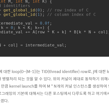
int
 M, 
int
 N, 
int
 K)
{

d identifiers
= 
get_global_id
(
0
); 
// row index of C
= 
get_global_id
(
1
); 
// column index of C
termediate_val = 
0.0f
;

 k = 
0
; k < K; k++) {	   

한 loop(0~(M-1))는 TID(thread identifier) row로, j에 대한 l
되어 병렬처리 되는 것을 알 수 있다. 위의 커널이 제대로 동작하기 위해서
N번 만큼 kernel launch를 하여 M * N개의 커널 인스턴스를 생성
 프로그래밍의 기본에 대해서는 다른 포스팅에서 다루도록 하고 여기에서는 
겠다.