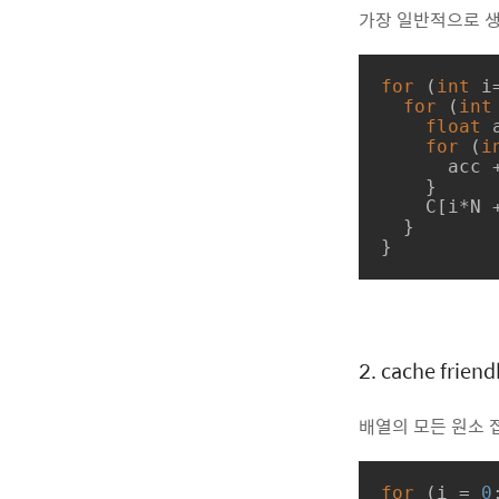
가장 일반적으로 생
for
 (
int
 i
for
 (
int
float
 
for
 (
i
      acc += A[i*K + k] * B[k*N + j];

    }

    C[i*N + j] = acc;

  }

}
2. cache friend
배열의 모든 원소 접
for
 (i = 
0