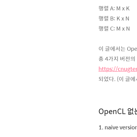
행렬 A: M x K
행렬 B: K x N
행렬 C: M x N
이 글에서는 Op
총 4가지 버전의 
https://cnugte
되었다. (이 글
OpenCL 없
1. naive versio