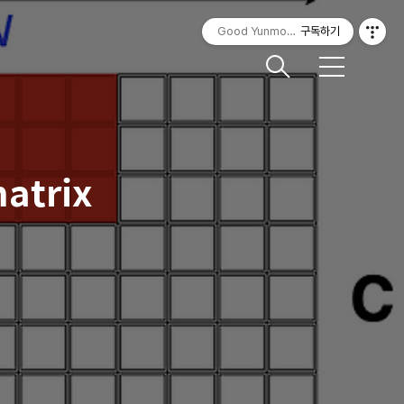
Good Yunmorning
구독하기
메
뉴
trix