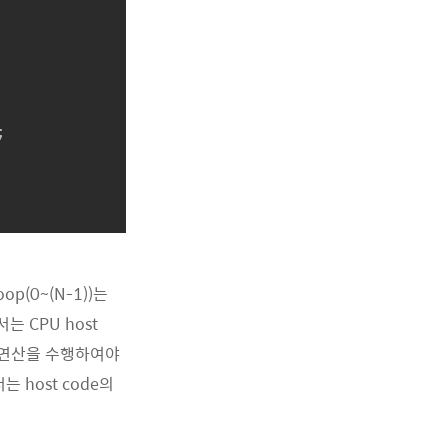
oop(0~(N-1))는
는 CPU host
하여 연산을 수행하여야
host code의