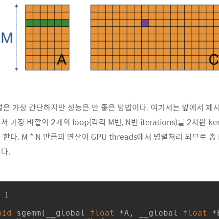
널은 가장 간단하지만 성능은 안 좋은 방법이다. 여기서는 앞에서 제시한
장 바깥의 2개의 loop(각각 M번, N번 iterations)를 2차원 kerne
다. M * N 만큼의 연산이 GPU threads에서 병렬처리 되므로 총 M 
다.
 1
oid
sgemm
(__global 
float
 *A, __global 
float