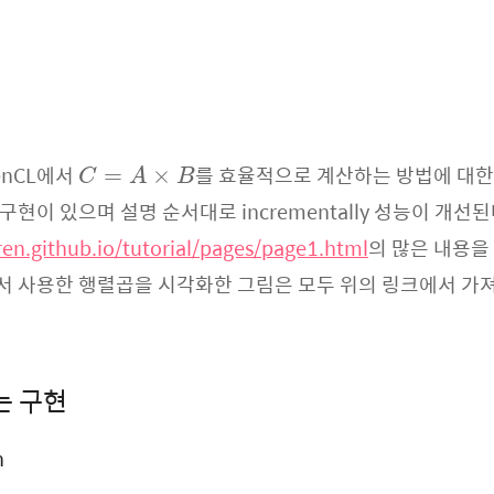
C
=
A
×
B
enCL에서
를 효율적으로 계산하는 방법에 대한
=
×
C
A
B
구현이 있으며 설명 순서대로 incrementally 성능이 개선된
ren.github.io/tutorial/pages/page1.html
의 많은 내용을
에서 사용한 행렬곱을 시각화한 그림은 모두 위의 링크에서 가져
는 구현
n