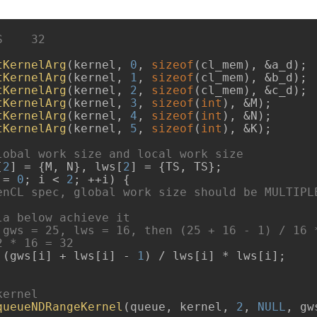
S    32
tKernelArg
(kernel, 
0
, 
sizeof
(cl_mem), &a_d);

tKernelArg
(kernel, 
1
, 
sizeof
(cl_mem), &b_d);

tKernelArg
(kernel, 
2
, 
sizeof
(cl_mem), &c_d);

tKernelArg
(kernel, 
3
, 
sizeof
(
int
), &M);

tKernelArg
(kernel, 
4
, 
sizeof
(
int
), &N);

tKernelArg
(kernel, 
5
, 
sizeof
(
int
), &K);

lobal work size and local work size
[
2
] = {M, N}, lws[
2
 = 
0
; i < 
2
; ++i) {

enCL spec, global work size should be MULTIPLE
la below achieve it
 gws = 25, lws = 16, then (25 + 16 - 1) / 16 *
2 * 16 = 32
= (gws[i] + lws[i] - 
1
) / lws[i] * lws[i];

kernel
queueNDRangeKernel
(queue, kernel, 
2
, 
NULL
, gw