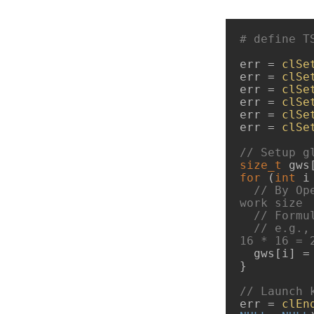
# 
define
 T
err = 
clSe
err = 
clSe
err = 
clSe
err = 
clSe
err = 
clSe
err = 
clSe
// Setup g
size_t
 gws
for
 (
int
 i
// By Op
work size
// Formu
// e.g.,
16 * 16 = 
  gws[i] 
}

// Launch 
err = 
clEn