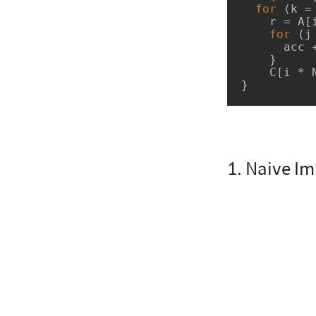
for
 (k =
    r = A[i * K + k];

for
 (j
      acc += r * B[k * N + j];

    }

    C[i * N + j] = acc;

}
1. Naive I