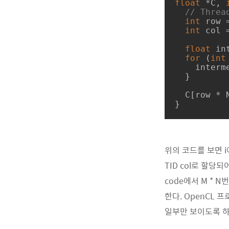
float
 *C, 
// Threa
int
 row 
int
 col 
float
 in
for
 (
int
    intermediate_val += A[row * K + k] * B[k * N + col];

  }

  C[row * N + col] = intermediate_val;

}
위의 코드를 보면 i에 대
TID col로 할당
code에서 M * 
한다. OpenCL
일부만 보이도록 하