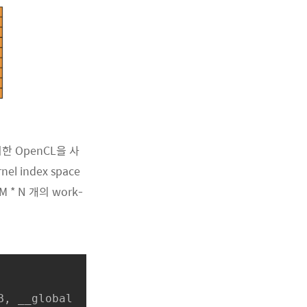
 OpenCL을 사
l index space
* N 개의 work-
 *B, __global 