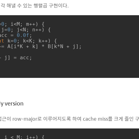
각 해낼 수 있는 행렬곱 구현이다.
=
0
; i<M; m++) {

 j=
0
; j<N; n++) {

acc = 
0.0f
;

nt
 k=
0
; k<K; k++) {

ly version
근이 row-major로 이루어지도록 하여 cache miss를 크게 줄인 
; i < M; i++) {
