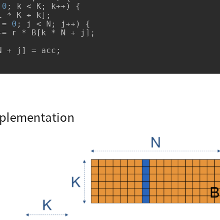
 
0
; k < K; k++) {

 = 
0
; j < N; j++) {

mplementation