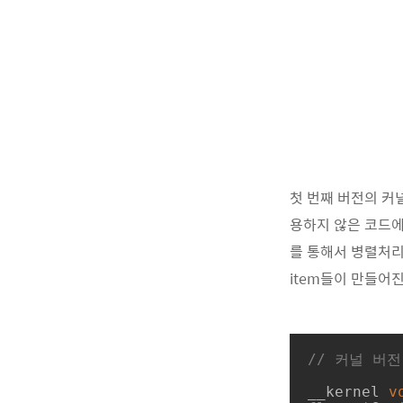
첫 번째 버전의 커
용하지 않은 코드에서 가
를 통해서 병렬처리 한
item들이 만들어진
// 커널 버전
__kernel 
v