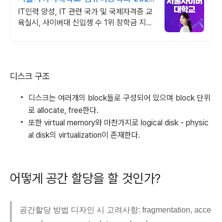
가을학기 신편입생
IT인력 양성, IT 관련 국가 및 국제자격증 교
육실시, 사이버대 신입생 수 1위 장학금 지급
1위, 학사 석사 박사 온라인복수학위까지
디스크 구조
디스크는 여러개의 block들로 구성되어 있으며 block 단위
로 allocate, free한다.
또한 virtual memory와 마찬가지로 logical disk - physic
al disk의 virtualization이 존재한다.
어떻게 공간 할당을 할 것인가?
공간할당 방법 디자인 시 고려사항: fragmentation, acce