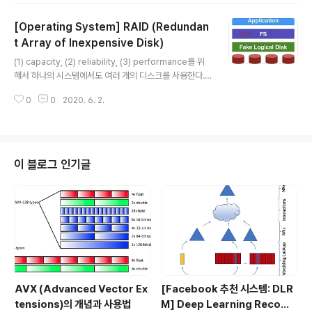
음) inode number는 삭제된 뒤에는 재사용 가능하다. p
[Operating System] RAID (Redundan
ath inode #는 유저에게 친숙하지 않기 때문에 string fil
e name을 따로 정의하고 inode와 매핑시킨다. path-in
t Array of Inexpensive Disk)
글 내용
ode 간의 매핑에 대한 정보는 root 파일(inode 2번)에
(1) capacity, (2) reliability, (3) performance를 위
저장된다. 따라서 특정 파일이나 directory를 read할 때
해서 하나의 시스템에서도 여러 개의 디스크를 사용한다. J
root inode부터 읽어야한다. 만약 /e..
BOB vs RAID JBOB: 각각의 디스크 마다 독립적인 FS
0
0
2020. 6. 2.
가 존재하는 형태. 그냥 용량만 늘어난 것이 전부 RAID: 여
러 개의 physical disk를 하나의 logical disk와 같이 사
용한다. user application과 FS 상에서는 마치 한 개의
disk만 다루는 듯하게 보임. transparent, deployable
참고) RAID에 "Inexpensive"라는 단어가 들어간 이유
이 블로그 인기글
는 말 그대로 값이 싼 디스크 여러 개를 통해 고성능을 낼
수 있도록 만들어졌기 때문이다. RAID 특징 Performan
ce와 Capacity 상의 이점 ..
AVX (Advanced Vector Ex
[Facebook 추천 시스템: DLR
tensions)의 개념과 사용법
M] Deep Learning Recom