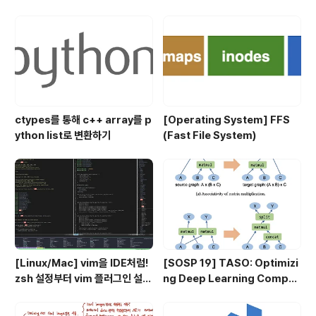
mendation Model for Pers
onalization and Recomme
ndation Systems
ctypes를 통해 c++ array를 p
[Operating System] FFS
ython list로 변환하기
(Fast File System)
[Linux/Mac] vim을 IDE처럼!
[SOSP 19] TASO: Optimizi
zsh 설정부터 vim 플러그인 설정
ng Deep Learning Comput
까지 총 정리
ation with Automatic Gene
ration of Graph Substituti