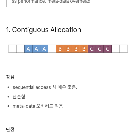
ss performance, meta-data overhead
1. Contiguous Allocation
장점
sequential access 시 매우 좋음.
단순함
meta-data 오버헤드 적음
단점