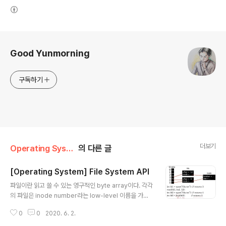
(새창열림)
로그 정보
Good Yunmorning
구독하기
더보기
Operating System
의 다른 글
[Operating System] File System API
글 내용
파일이란 읽고 쓸 수 있는 영구적인 byte array이다. 각각
의 파일은 inode number라는 low-level 이름을 가지
고 있다. (inode 하나가 file 하나를 가리킨다.) File Nam
0
0
2020. 6. 2.
e inode number 하나의 FS에서 각각의 inode numb
er는 유일하다. (다른 FS끼리는 같은 넘버가 사용될 수 있