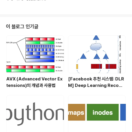
은 shortcut connection을 극단적으로 늘린 케이스라고
생각하면 된다. 얼마나 극단적이냐면 어떤 레이어와 그 이
전에 있던 모든 레이어 간에 direct connection이 존재
한다. 즉, $l$번째 레이어에는 $0$~$l-1$번째 레이어
의 모든 출력이 입력으로 들어오고, $l$번째 레이어의 출
이 블로그 인기글
력은 그 이후에 등장하는 $L-l$개의 레이어로 전달된다.
VGG에서는 총 $L$개의 레이어가 존재하는 경우에, 전체
connection의 개수는 $L$개였다. 반면 DenseNet에
서는 $L$개의 레이어..
AVX (Advanced Vector Ex
[Facebook 추천 시스템: DLR
tensions)의 개념과 사용법
M] Deep Learning Recom
mendation Model for Pers
onalization and Recomme
ndation Systems