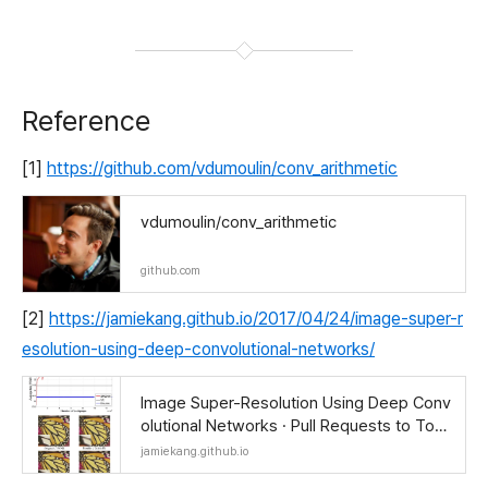
Reference
[1]
https://github.com/vdumoulin/conv_arithmetic
vdumoulin/conv_arithmetic
github.com
[2]
https://jamiekang.github.io/2017/04/24/image-super-r
esolution-using-deep-convolutional-networks/
Image Super-Resolution Using Deep Conv
olutional Networks · Pull Requests to Tom
orrow
jamiekang.github.io