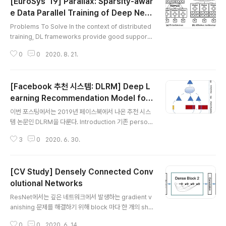
[EuroSys '19] Parallax: Sparsity-awar
러닝의 맥락에서 GPU 스케줄링을 언급하고 있지 않으며
그 당시와 현재의 상황이 꽤 많이 달라졌다는 것이다. ABS
e Data Parallel Training of Deep Neur
글 내용
TRACTION 이 논문에서는 GPU를 CPU와 같은 1순위
al Networks
Problems To Solve In the context of distributed
계산 자원으로 활용할 수 있도록 하기 위한 OS abstracti
training, DL frameworks provide good support f
on(OS API)인 PTask API를 소개한다. PTask API에서
or training models used in the image classificati
OS가 관리하는 여러 객체..
0
0
2020. 8. 21.
on tasks, but it is less scalable for training NLP
models due to the lack of consideration of the d
ifference in the sparsity of model parameters. H
[Facebook 추천 시스템: DLRM] Deep L
ow to Solve To optimize the amount of data tran
sfer with considering sparsity, Parallax adopts a
earning Recommendation Model for
글 내용
hybrid appr..
Personalization and Recommendatio
이번 포스팅에서는 2019년 페이스북에서 나온 추천 시스
n Systems
템 논문인 DLRM을 다룬다. Introduction 기존 person
alization 및 recommendation 태스크에서 딥러닝이
3
0
2020. 6. 30.
활용된 연구들을 살펴보면 크게 두 부류로 구분할 수 있다.
1. 추천 시스템 가장 원시적인 추천 시스템에서는 몇몇 전
문가들이 상품들을 몇 개의 카테고리로 묶은 뒤, 유저들이
[CV Study] Densely Connected Conv
기호에 따라 카테고리를 선택하도록 하는 방식을 사용하였
다. 이것이 발전되어서 만들어진 것이 과거의 유저의 행동
olutional Networks
글 내용
(상품을 장바구니에 넣는다든지, 구독을 한다든지, 좋아요
ResNet에서는 깊은 네트워크에서 발생하는 gradient v
를 누른다든지...)에 기반하여 추천을 하는 CF(collaborat
anishing 문제를 해결하기 위해 block 마다 한 개의 sho
ive filtering) 기법이다. 그 밖에도 유저와 연관성이 높은
rtcut connection을 두었다. 이번에 살펴볼 DenseNet
상품을 함께 grouping하여 추천을 하는..
0
0
2020. 6. 14.