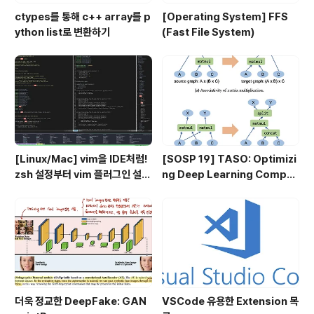
ctypes를 통해 c++ array를 p
[Operating System] FFS
ython list로 변환하기
(Fast File System)
[Linux/Mac] vim을 IDE처럼!
[SOSP 19] TASO: Optimizi
zsh 설정부터 vim 플러그인 설정
ng Deep Learning Comput
까지 총 정리
ation with Automatic Gene
ration of Graph Substituti
ons
더욱 정교한 DeepFake: GAN
VSCode 유용한 Extension 목