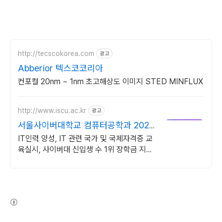
http://tecscokorea.com
광고
Abberior 텍스코코리아
컨포컬 20nm ~ 1nm 초고해상도 이미지 STED MINFLUX
http://www.iscu.ac.kr
광고
서울사이버대학교 컴퓨터공학과 2026
가을학기 신편입생
IT인력 양성, IT 관련 국가 및 국제자격증 교
육실시, 사이버대 신입생 수 1위 장학금 지급
1위, 학사 석사 박사 온라인복수학위까지
(새창열림)