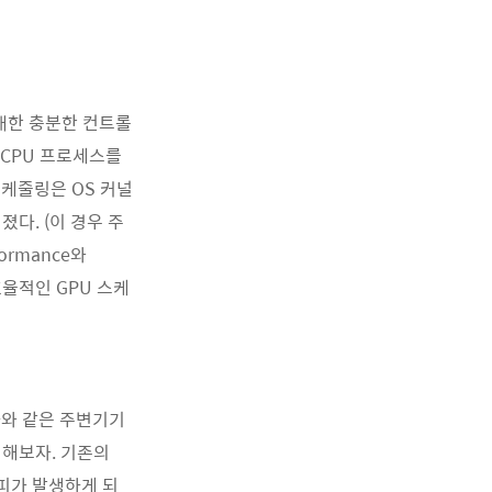
에 대한 충분한 컨트롤
치 CPU 프로세스를
스케줄링은 OS 커널
다. (이 경우 주
ormance와
효율적인 GPU 스케
라와 같은 주변기기
 해보자. 기존의
피가 발생하게 되