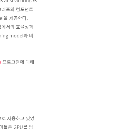
straction(OS
sk 그래프의 컴포넌트
el을 제공한다.
줄링에서의 효율성과
ing model과 비
e
프로그램에 대해
닛으로 사용하고 있었
래머들은 GPU를 병