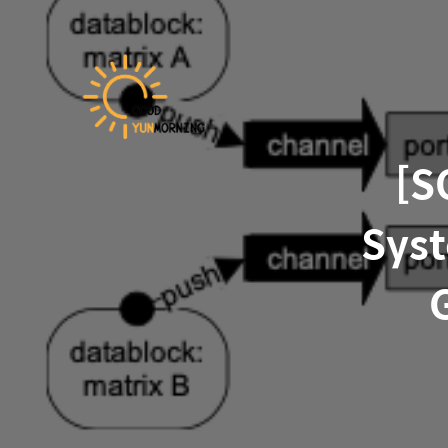
[S
Syst