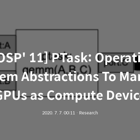
OSP' 11] PTask: Operat
em Abstractions To M
GPUs as Compute Devic
2020. 7. 7. 00:11
ㆍ
Research