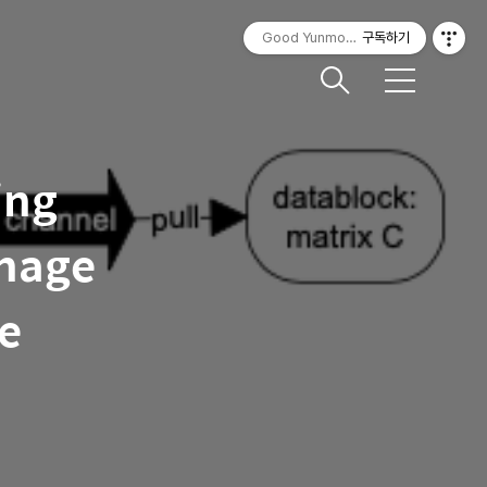
Good Yunmorning
구독하기
메
뉴
ing
anage
e