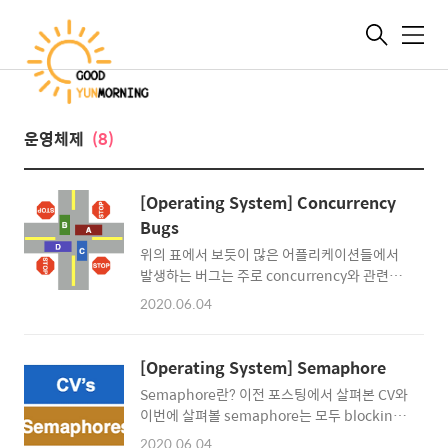
메
뉴
운영체제
(8)
[Operating System] Concurrency
Bugs
위의 표에서 보듯이 많은 어플리케이션들에서
발생하는 버그는 주로 concurrency와 관련이
있다. 이 포스팅에서는 여러 concurrency 버그
2020.06.04
중에서 데드락(Deadlock)에 대해서 다룬다.
Deadlock이란? 데드락은 두 개 이상의 쓰레드
가 있을 때 서로 상대방이 끝나기만을 기다려서
[Operating System] Semaphore
어떤 것도 진행되지 못하는 상황을 의미한다. 복
Semaphore란? 이전 포스팅에서 살펴본 CV와
잡하고 큰 시스템에서는 모듈들 간에
이번에 살펴볼 semaphore는 모두 blocking
dependency를 파악하기가 상당히 까다롭기
매커니즘으로 작동한다. 다시 말해서 현재 쓰레
때문에 데드락에 대처하기가 어렵다. 또한 많은
2020.06.04