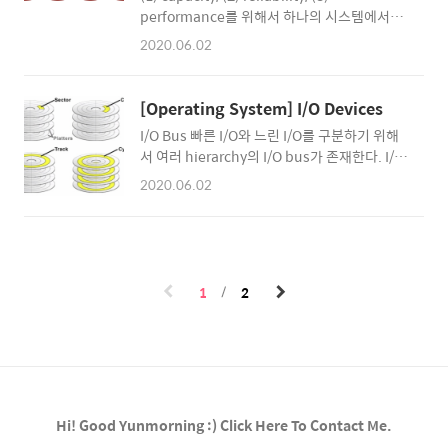
핑에 대한 정보는 root 파일(inode 2번)에 저장
performance를 위해서 하나의 시스템에서도
된다. 따라서 특정 파일이나 directory를 read
여러 개의 디스크를 사용한다. JBOB vs RAID
2020.06.02
할 때 root inode부터 읽어야한다. 만약 /e..
JBOB: 각각의 디스크 마다 독립적인 FS가 존재
하는 형태. 그냥 용량만 늘어난 것이 전부 RAID:
여러 개의 physical disk를 하나의 logical
[Operating System] I/O Devices
disk와 같이 사용한다. user application과
I/O Bus 빠른 I/O와 느린 I/O를 구분하기 위해
FS 상에서는 마치 한 개의 disk만 다루는 듯하
서 여러 hierarchy의 I/O bus가 존재한다. I/O
게 보임. transparent, deployable 참고)
버스는 I/O 디바이스와 3가지 요소를 통하여 연
RAID에 "Inexpensive"라는 단어가 들어간 이
2020.06.02
결된다. (port, interface, controller)
유는 말 그대로 값이 싼 디스크 여러 개를 통해
Canonical Device OS는 device register의
고성능을 낼 수 있도록 만들어졌기 때문이다.
status, command, data에 R/W를 한다. 디바
RAID 특징 Performance와 Capacity 상의 이
이스 레지스터는 OS에 보이지만 디바이스의 내
점 ..
부에 대한 정보는 hidden black box이다. 따
1
2
라서 OS와 디바이스는 device register의 인터
페이스에 따라서만 통신할 수 있고, OS는 정해
진 인터페이스 내에서만 디바이스의
operation을 control할 수 있다. spinning을
어떻게 피하는가? interrupt write pro..
Hi! Good Yunmorning :) Click Here To Contact Me.