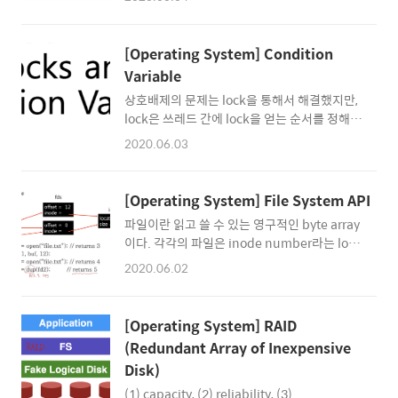
드가 진행 될 수 없는 상황이면 스스로를 run
모듈들이 캡슐화 되어 있어서 모듈 내부에서 어
queue에서 제외 시키고(BLOCK 상태로 만들
떤 식으로 lock을 잡고 놓는지 파악하는 것도 어
고) 다른 쓰레드에게 컨트롤을 넘긴다. CV가 컨
려운 일이다. Deadlock이 발생하는 조건 데드
[Operating System] Condition
디션 만족 여부를 판단하는 변수에 해당한다면,
락이 발생했다는 건 다음 4가지 조건이 모두 만
Variable
semaphore는 wait와 post 함수를 통해 증감
족 되었다는 의미이다. 이는 다시 말해서 다음 ..
상호배제의 문제는 lock을 통해서 해결했지만,
하는 정수 값을 가진 변수라고 할 수 있다. int
lock은 쓰레드 간에 lock을 얻는 순서를 정해줄
sem_wait(sem_t *s) Semaphore의 값을 1
수 있는 기능은 없다. 이와 같은 ordering의 문
감소 시키고, 감소 이후의 값이 음수(readers =
2020.06.03
제는 CV와 semaphore를 통해서 해결할 수 있
0; sem_init(&rw->lock, 0, 1);
다. CV란? CV란 말 그대로 조건이 만족되기를
sem_init(&rw->writelock, 0, 1); } // reader
기다리는 공유 변수를 의미한다. 뒤에서 살펴 보
가 공유 변수..
[Operating System] File System API
겠지만 CV가 쓰레드 간에 공유되는 state라는
파일이란 읽고 쓸 수 있는 영구적인 byte array
점은 꼭 명심해야할 부분이다. Ex) 쓰레드에서
이다. 각각의 파일은 inode number라는 low-
instruction 수행 이전에 컨디션이 만족 되었는
level 이름을 가지고 있다. (inode 하나가 file
지를 먼저 확인하고 싶은 경우가 존재한다. 예를
2020.06.02
하나를 가리킨다.) File Name inode number
들어서 parent 쓰레드가 child 쓰레드가 완료
하나의 FS에서 각각의 inode number는 유일
되었는지(exit 했는지) 확인을 하고 싶은 경우
하다. (다른 FS끼리는 같은 넘버가 사용될 수 있
에 join()을 사용한다. CV의 특징 1. 쓰레드 간
[Operating System] RAID
음) inode number는 삭제된 뒤에는 재사용
공유되는 공유 변수이므로 상호 배제가 되어야
(Redundant Array of Inexpensive
가능하다. path inode #는 유저에게 친숙하지
한다...
Disk)
않기 때문에 string file name을 따로 정의하
고 inode와 매핑시킨다. path-inode 간의 매
(1) capacity, (2) reliability, (3)