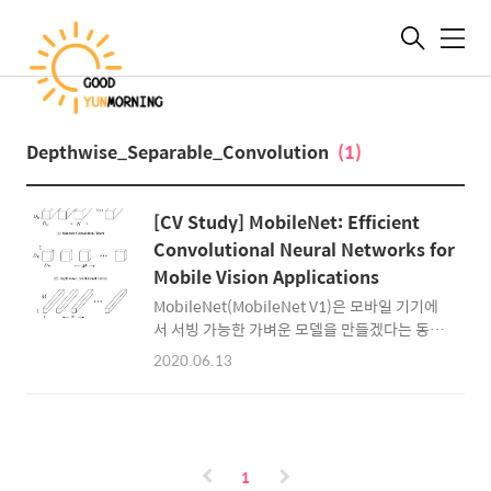
메
뉴
Depthwise_Separable_Convolution
(1)
[CV Study] MobileNet: Efficient
Convolutional Neural Networks for
Mobile Vision Applications
MobileNet(MobileNet V1)은 모바일 기기에
서 서빙 가능한 가벼운 모델을 만들겠다는 동기
로 진행된 연구이다. MobileNet의 핵심은 연산
2020.06.13
량과 파라미터 수를 줄이는 역할을 하는
depthwise separable convolution이다. 사
실 이것만 이해해도 MobileNet을 이해했다고
볼 수 있다. Depthwise Separable
Convolution 위의 그림이 depthwise
1
separable convolution이며, depthwise