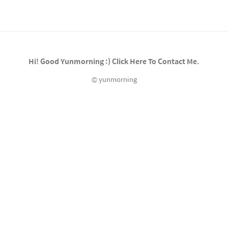
convolution과 pointwise convolution이 연
속적으로 이어진 형태이다. 이러한 형태의
convolution이 어떤 이점이 있는 지를 살펴보
기 위해 일반적인 convolution, depthwise
convolution,..
Hi! Good Yunmorning :) Click Here To Contact Me.
© yunmorning