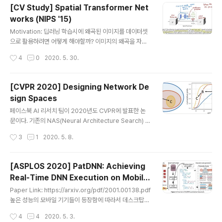
eature map을 시각화 한 것이다. 이와 같은 이전 연구들
[CV Study] Spatial Transformer Net
에서는 CNN 모델의 얕은 층에서는 대상의 edge와 같은
works (NIPS '15)
간단한 정보를 찾아내고 깊은 layer에서는 보다 고차원적
글 내용
인 feature를 추출한다는 것을 밝혀냈지만, 모델이 어떤
Motivation: 딥러닝 학습시에 왜곡된 이미지를 데이터셋
정보를 통해서 최종적인 분류 결과를 냈는지는 알 수가 없
으로 활용하려면 어떻게 해야할까? 이미지의 왜곡을 자동
다. Classification 문제를 풀기 위해 모델을 학습하는 동
으로 disentangle 해줄 수는 없을까? Introduction 기
작성시간
4
0
2020. 5. 30.
시에 input 이미지의 중..
존 CNN의 한계 CNN은 spatially invariant하지 못하다.
즉 scale, rotation, translation과 같은 위치/공간 상의
변화에 대해서 제대로 대응하지 못한다. Local max pool
[CVPR 2020] Designing Network De
ing을 통해서 이러한 점을 어느 정도 완화할 수도 있지만 p
sign Spaces
ooling size가 작을 수록 그 효과는 미미해진다. 이를 해
글 내용
결하기 위한 것이 Spatial Transformer! Pooling laye
페이스북 AI 리서치 팀이 2020년도 CVPR에 발표한 논
r와의 차이점은? Pooling layer는 pooling size가 fix
문이다. 기존의 NAS(Neural Architecture Search) 계
되어 있고 그 범위가 매우 한..
열 논문들은 고정된 design space 내에서 최적의 뉴럴
작성시간
3
1
2020. 5. 8.
넷 인스턴스를 찾기 위한 탐색을 하는 것이 일반적이었다.
하지만 이 논문에서는 상당히 새로운 패러다임의 AutoML
방식을 제시한다. 바로 NAS와 같이 개별 네트워크 인스턴
[ASPLOS 2020] PatDNN: Achieving
스 하나를 찾는 것이 아니라 design principle 자체를 탐
Real-Time DNN Execution on Mobile
색하는 것이다! Introduction LeNet => AlexNet => V
글 내용
Devices with Pattern-based Weight
GG => ResNet과 같이 뉴럴넷이 발전해온 과정을 보면,
Paper Link: https://arxiv.org/pdf/2001.00138.pdf
Pruning
뉴럴넷 모델의 점진적인 발전은 연구자들이 성능 개선에
높은 성능의 모바일 기기들이 등장함에 따라서 데스크탑에
도움이 될 법한 insight를 얻은 뒤에 그러한 insight를 잘
서만 동작하던 딥러닝 어플리케이션들을 모바일에서 서빙
작성시간
4
4
2020. 5. 3.
반영할 수 있..
할 수 있는 가능성이 열렸다. 이에 따라 모바일 딥러닝 infe