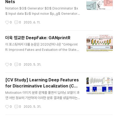
Nets
다음과 같은 문제를 가지고 있다. 학습시에 안정적이지 못
글 내용
하다. Generator가 종종 터무니 없는 output을 생성하
Notation $G$ Generator $D$ Discriminator $x
기도 한다. GAN이 무엇을 학습하는지 시각화할 수 없다.
$ Input data $z$ Input noise $p_g$ Generator
Approach & Model Architecture ..
의 확률 분포 $\theta_g$ MLP로 구성된 $G$의 para
작성시간
0
0
2020. 6. 11.
meter $G(z; \theta_g)$ Generator의 mapping fu
nction $\theta_d$ MLP로 구성된 $D$의 paramete
r $D(x; \theta_g)$ Discriminator의 mapping funct
더욱 정교한 DeepFake: GANprintR
ion $D(x)$ $G$가 생성한 확률 분포인 $p_g$와 real
글 내용
이 포스팅에서 다룰 논문은 2020년에 나온 "GANprint
data인 $x$가 주어졌을 때 $x$가 나올 확률 $G$와
R: Improved Fakes and Evaluation of the State-o
$D$의 훈련 $D$는 real data $x$와 $G$가 생성한
f-the-Art in Face Manipulation Detection"이라는
$p_g$가 주어졌을 때 correct label인 $x$를..
논문이다. Introduction DeepFake와 같은 digitial m
작성시간
0
0
2020. 5. 31.
anipulation을 통해 이미지나 비디오 상의 사람 얼굴을 조
작하는 기술이 등장함에 따라서 이를 악용하는 사례가 발
생해왔고, 이에 대해 많은 사람들은 우려를 표하고 있다. 특
[CV Study] Learning Deep Features
히나 일반 대중들도 공개된 얼굴 이미지 데이터 베이스 등
for Discriminative Localization (CVP
에 쉽게 접근할 수 있기 때문에 이러한 문제는 더욱 커질 수
글 내용
R '16)
밖에 없는 상황이다. 이에 대한 대응으로 fake 이미지 또는
Motivation 이미지 분류 문제를 풀면서 딥러닝 모델이 과
비디오를 판별해내려는 연구 역시 함께 진행이 되고 있는
연 어떤 정보에 기반하여 이러한 분류 결과를 냈을까라는
데,..
궁금증을 가질 수 있다. 아래의 그림은 "Visualizing and
작성시간
0
0
2020. 5. 31.
Understanding Convolution Networks"라는 논문
에서 가져온 것으로, 완전히 학습된 모델에서 각 layer의 f