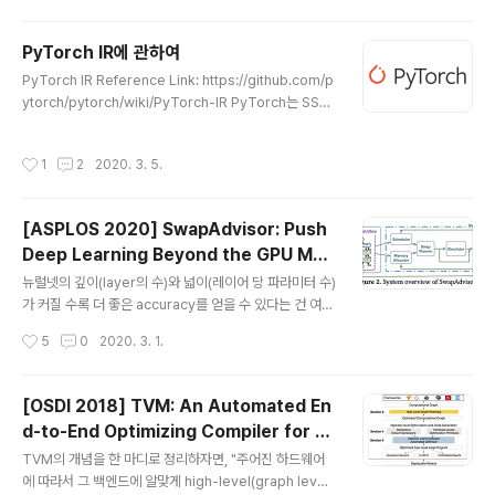
rence를 위한 여러 연구들이 진행되고 있는데 이 논문 역
시 그와 관련한 내용을 다룬다. 비록 모바일 기기의 comp
PyTorch IR에 관하여
uting power가 상당히 올라가긴 했으나, real-time inf
글 내용
PyTorch IR Reference Link: https://github.com/p
erence를 가능케 하는 정도의 성능을 내긴 쉽지 않다. 그
ytorch/pytorch/wiki/PyTorch-IR PyTorch는 SSA
래서 weight pruning, quantization과 같은 경량화 방
기반의 IR을 사용한다. In compiler design, static sin
식을 적용하여 서빙하는 것이 일반적이다. 이 논문에서는
gle assignment form (often abbreviated as SSA
quantization은 다루지 않고 있고, pruning에만 초점을
작성시간
1
2
2020. 3. 5.
form or simply SSA) is a property of an interme
두고 있..
diate representation (IR), which requires that ea
ch variable is assigned exactly once, and every
[ASPLOS 2020] SwapAdvisor: Push
variable is defined before it is used. Graph는 일
Deep Learning Beyond the GPU Me
반적으로 프로그램 representation에 ..
글 내용
mory Limit via Smart Swapping
뉴럴넷의 깊이(layer의 수)와 넓이(레이어 당 파라미터 수)
가 커질 수록 더 좋은 accuracy를 얻을 수 있다는 건 여러
연구를 통해서 밝혀진 사실이다. 하지만 GPU 메모리의 한
작성시간
5
0
2020. 3. 1.
계로 인해서 마냥 큰 모델을 만들 수만은 없다. 이 논문에서
는 GPU 메모리 한계를 극복하기 위한 한 가지 방법으로 d
ataflow graph가 주어졌을 때 operator scheduling,
[OSDI 2018] TVM: An Automated En
memory allocation, swap decision을 자동으로 생
d-to-End Optimizing Compiler for D
성한다. 1. Introduction 이전의 연구들은 GPU 메모리 사
글 내용
eep Learning 논문 정리
용량을 줄이기 위해서 더 적은 floating point precision
TVM의 개념을 한 마디로 정리하자면, "주어진 하드웨어
을 사용하거나, quantization을 통해서 더 sparse한 모
에 따라서 그 백엔드에 알맞게 high-level(graph level)