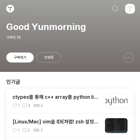
검색하기
티스토리
Good Yunmorning
구독자
13
구독하기
방명록
신고하기 레이어
열기
인기글
ctypes를 통해 c++ array를 python list
로 변환하기
1
4
조회
6
[Linux/Mac] vim을 IDE처럼! zsh 설정부
터 vim 플러그인 설정까지 총 정리
1
2
조회
3