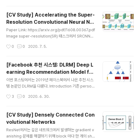
여겨지는 개념들과 아이디어들이 많기 때문에 구체적으로
리뷰를 하려고 한다. 염두에 두어야할 점은 이 연구에선 딥
[CV Study] Accelerating the Super-
러닝의 맥락에서 GPU 스케줄링을 언급하고 있지 않으며
Resolution Convolutional Neural Net
그 당시와 현재의 상황이 꽤 많이 달라졌다는 것이다. ABS
글 내용
work
TRACTION 이 논문에서는 GPU를 CPU와 같은 1순위
Paper Link: https://arxiv.org/pdf/1608.00367.pdf
계산 자원으로 활용할 수 있도록 하기 위한 OS abstracti
Image super-resolution(SR) 태스크에서 SRCNN이
on(OS API)인 PTask API를 소개한다. PTask API에서
좋은 성능을 거두었지만 real-time 서빙을 하기에는 연산
작성시간
0
0
2020. 7. 5.
OS가 관리하는 여러 객체..
비용이 너무 크다는 문제가 있다. 이 논문에서는 모래시계
모양의(encoder-decoder 구조를 생각하면 된다.) CN
N 구조를 활용하여 기존의 SRCNN을 경량화, 가속화하는
[Facebook 추천 시스템: DLRM] Deep L
것에 중점을 두었다. 이를 위해서 다음과 같은 3가지 방법
earning Recommendation Model for
을 취하였다. DCGAN, pix2pix 등에서 사용하는 transp
글 내용
Personalization and Recommendati
osed convolution(deconv)을 네트워크의 후반부에
이번 포스팅에서는 2019년 페이스북에서 나온 추천 시스
on Systems
활용하여, 저해상도(LR)의 입력 이미지와 고해상도(HR)의
템 논문인 DLRM을 다룬다. Introduction 기존 person
출력 이미지 간의 매핑이 E2E로 학습가능한 네트워크 구
alization 및 recommendation 태스크에서 딥러닝이
작성시간
3
0
2020. 6. 30.
조..
활용된 연구들을 살펴보면 크게 두 부류로 구분할 수 있다.
1. 추천 시스템 가장 원시적인 추천 시스템에서는 몇몇 전
문가들이 상품들을 몇 개의 카테고리로 묶은 뒤, 유저들이
[CV Study] Densely Connected Con
기호에 따라 카테고리를 선택하도록 하는 방식을 사용하였
volutional Networks
다. 이것이 발전되어서 만들어진 것이 과거의 유저의 행동
글 내용
(상품을 장바구니에 넣는다든지, 구독을 한다든지, 좋아요
ResNet에서는 깊은 네트워크에서 발생하는 gradient v
를 누른다든지...)에 기반하여 추천을 하는 CF(collaborat
anishing 문제를 해결하기 위해 block 마다 한 개의 sho