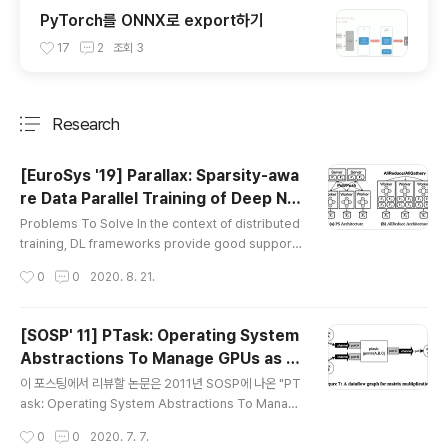
PyTorch를 ONNX로 export하기
17
2
조회
3
Research
분류 전체보기
주요 글 목록
[EuroSys '19] Parallax: Sparsity-awa
re Data Parallel Training of Deep Ne
글 내용
ural Networks
Problems To Solve In the context of distributed
training, DL frameworks provide good support f
or training models used in the image classificati
작성시간
0
0
2020. 8. 21.
on tasks, but it is less scalable for training NLP
models due to the lack of consideration of the d
ifference in the sparsity of model parameters. H
[SOSP' 11] PTask: Operating System
ow to Solve To optimize the amount of data tran
Abstractions To Manage GPUs as C
sfer with considering sparsity, Parallax adopts a
글 내용
ompute Device
hybrid appr..
이 포스팅에서 리뷰할 논문은 2011년 SOSP에 나온 "PT
ask: Operating System Abstractions To Manage
GPUs as Compute Devices"이다. 상당히 오래된 논
작성시간
0
0
2020. 7. 7.
문이지만 GPU 기반 이기종 시스템과 관련하여 중요하게