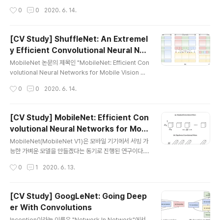
ive filtering) 기법이다. 그 밖에도 유저와 연관성이 높은
rtcut connection을 두었다. 이번에 살펴볼 DenseNet
작성시간
0
0
2020. 6. 14.
상품을 함께 grouping하여 추천을 하는..
은 shortcut connection을 극단적으로 늘린 케이스라고
생각하면 된다. 얼마나 극단적이냐면 어떤 레이어와 그 이
전에 있던 모든 레이어 간에 direct connection이 존재
[CV Study] ShuffleNet: An Extremel
한다. 즉, $l$번째 레이어에는 $0$~$l-1$번째 레이어
y Efficient Convolutional Neural Net
의 모든 출력이 입력으로 들어오고, $l$번째 레이어의 출
글 내용
work for M
력은 그 이후에 등장하는 $L-l$개의 레이어로 전달된다.
MobileNet 논문의 제목인 "MobileNet: Efficient Con
VGG에서는 총 $L$개의 레이어가 존재하는 경우에, 전체
volutional Neural Networks for Mobile Vision Ap
connection의 개수는 $L$개였다. 반면 DenseNet에
plications"과 ShuffleNet 논문 제목이 상당히 비슷한
작성시간
0
0
2020. 6. 14.
서는 $L$개의 레이어..
것을 보면 알 수 있듯, ShuffleNet 역시 MobileNet처럼
보다 가벼운 모델을 만드는 데 중점을 두고 있으며 Mobil
eNet 보다 뛰어난 성능을 보인다. MobileNet이나 Goo
[CV Study] MobileNet: Efficient Con
gLeNet에서는 1x1 convolution(pointwise convolu
volutional Neural Networks for Mobi
tion)이 연산량과 파라미터 수를 줄이는데 효율적이어서
글 내용
le Vision Applications
적극적으로 활용되었다. 하지만 Xception이나 ResNeX
MobileNet(MobileNet V1)은 모바일 기기에서 서빙 가
t의 op별 연산량을 살펴보면 1x1 conv에서 매우 많은 시
능한 가벼운 모델을 만들겠다는 동기로 진행된 연구이다.
간을 소요하고 있다는 사실을 ..
MobileNet의 핵심은 연산량과 파라미터 수를 줄이는 역
작성시간
0
1
2020. 6. 13.
할을 하는 depthwise separable convolution이다.
사실 이것만 이해해도 MobileNet을 이해했다고 볼 수 있
다. Depthwise Separable Convolution 위의 그림이
[CV Study] GoogLeNet: Going Deep
depthwise separable convolution이며, depthwis
er With Convolutions
e convolution과 pointwise convolution이 연속적으
글 내용
로 이어진 형태이다. 이러한 형태의 convolution이 어떤
Inception이라는 이름은 "Network In Network"에서