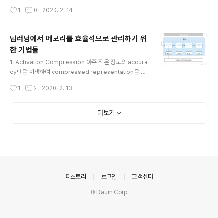
델 파라미터를 생성하는 compression 기법..
최적화와 low-level(operator level) 최적화를 동시에
작성시간
1
0
2020. 2. 14.
제공하는 E2E 컴파일러"라고 할 수 있다. FPGA, ASIC
가속기들부터 여러 임베디드 edge device들까지 하드
웨어 환경은 제각기 다르기 때문에, 각 환경의 특성에 알맞
딥러닝에서 메모리를 효율적으로 관리하기 위
게 최적화를 하려면 서로 다른 방식으로 최적화 튜닝을 해
한 기법들
주어야 한다. Tensorflow, PyTorch를 비롯한 여러 딥러
글 내용
닝 프레임워크들도 graph IR(Intermediate Represe
1. Activation Compression 아주 적은 정도의 accura
ntation)에 대해서만 최적화를 적용할 뿐, 하드웨어 특성
cy만을 희생하여 compressed representation을 만
에 따라 유동적으로 operator-level transformation
들어 사용하는 방법이다. "Faster Neural Networks St
작성시간
1
2
2020. 2. 13.
을 해주..
raight from JPEG"에서는 일부 디코딩된 JPEG 이미지
에서 뽑아낸 discrete cosine transform code를 통
해서 ImageNet 이미지를 분류하는 DNN 알고리즘을 고
더보기
안하였다. 이를 통해서 inferencing 속도 향상과 memo
ry 점유를 낮출 수 있었다. Faster Neural Networks S
traight from JPEG The simple, elegant approac
h of training convolutional neural networks (C..
의안내
티스토리
로그인
고객센터
© Daum Corp.