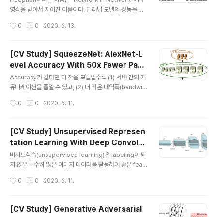
이점이 있는 지를 살펴보기 위해 일반적인 convolution,
영감을 받아서 지어진 이름이다. 딥러닝 모델의 성능을 높
depthwise convolution,..
이는 방법 중 하나는 모델 depth와 width를 늘리는 것이
작성시간
0
0
2020. 6. 13.
다. 하지만 이는 곧 더 많은 파라미터, 더 큰 용량, 더 많은
연산량, 오버피팅 가능성으로 이어진다는 문제가 있다.이
문제를 해결 하기 위한 방법 중 하나는 fully connected l
[CV Study] SqueezeNet: AlexNet-L
ayer를 sparsely connected layer 구조로 바꾸는 것
evel Accuracy With 50x Fewer Para
인데, dropout을 통해 정규화(regularization) 효과를
글 내용
meters and <0.5MB Model Size
거두는 경우가 이에 해당한다. 하지만, CPU/GPU 특성상
Accuracy가 같다면 더 작을 모델일수록 (1) 서버 간의 커
non-uniform sparse data에 대해서는 효율적인 커널
뮤니케이션을 줄일 수 있고, (2) 더 작은 대역폭(bandwid
연산이 어렵다는 문제가 있다. (연산량을 100배 줄이더라
th)로도 서빙이 가능하고, (3) 한정된 메모리의 가속기에서
작성시간
0
0
2020. 6. 11.
도 ..
사용에 용이하다. SqueezeNet은 ImageNet에서 Ale
xNet과 동일한 수준의 accuracy를 유지하면서도 50배
더 적은 파라미터를 사용하고, compression 기법을 적
[CV Study] Unsupervised Represen
용했을 때 AlexNet보다 510배 작은(
tation Learning With Deep Convolut
글 내용
ional Generative Adversarial Netwo
비지도학습(unsupervised learning)은 labeling이 되
rks
지 않은 무수히 많은 이미지 데이터를 활용하여 좋은 feat
ure representation을 학습할 수 있다는 장점이 있다.
작성시간
0
0
2020. 6. 11.
비지도학습 방식으로 GAN을 트레이닝 하여 좋은 image
representation을 얻어내고, 학습된 generator와 dis
criminator를 지도학습(supervised learning) task에
[CV Study] Generative Adversarial
서 feature extractor로 활용할 수 있다. 하지만 GAN은