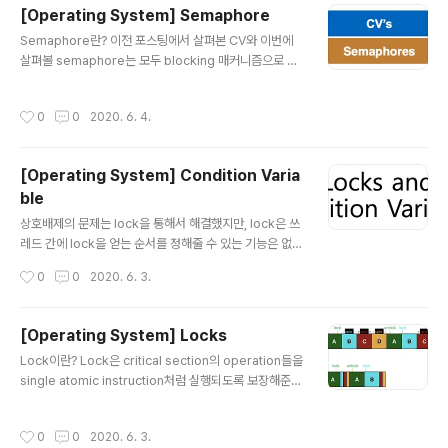
떤 것도 진행되지 못하는 상황을 의미한다. 복잡하고 큰 시
[Operating System] Semaphore
스템에서는 모듈들 간에 dependency를 파악하기가 상
글 내용
Semaphore란? 이전 포스팅에서 살펴본 CV와 이번에
당히 까다롭기 때문에 데드락에 대처하기가 어렵다. 또한
살펴볼 semaphore는 모두 blocking 매커니즘으로 작
많은 모듈들이 캡슐화 되어 있어서 모듈 내부에서 어떤 식
동한다. 다시 말해서 현재 쓰레드가 진행 될 수 없는 상황이
으로 lock을 잡고 놓는지 파악하는 것도 어려운 일이다. D
면 스스로를 run queue에서 제외 시키고(BLOCK 상태
eadlock이 발생하는 조건 데드락이 발생했다는 건 다음
작성시간
0
0
2020. 6. 4.
로 만들고) 다른 쓰레드에게 컨트롤을 넘긴다. CV가 컨디
4가지 조건이 모두 만족 되었다는 의미이다. 이는 다시 말
션 만족 여부를 판단하는 변수에 해당한다면, semaphor
해서 다음 ..
e는 wait와 post 함수를 통해 증감하는 정수 값을 가진 변
[Operating System] Condition Varia
수라고 할 수 있다. int sem_wait(sem_t *s) Semaph
ble
ore의 값을 1 감소 시키고, 감소 이후의 값이 음수(reade
글 내용
rs = 0; sem_init(&rw->lock, 0, 1); sem_init(&rw->
상호배제의 문제는 lock을 통해서 해결했지만, lock은 쓰
writelock, 0, 1); } // reader가 공유 변수..
레드 간에 lock을 얻는 순서를 정해줄 수 있는 기능은 없
다. 이와 같은 ordering의 문제는 CV와 semaphore를
작성시간
0
0
2020. 6. 3.
통해서 해결할 수 있다. CV란? CV란 말 그대로 조건이 만
족되기를 기다리는 공유 변수를 의미한다. 뒤에서 살펴 보
겠지만 CV가 쓰레드 간에 공유되는 state라는 점은 꼭 명
[Operating System] Locks
심해야할 부분이다. Ex) 쓰레드에서 instruction 수행 이
글 내용
Lock이란? Lock은 critical section의 operation들을
전에 컨디션이 만족 되었는지를 먼저 확인하고 싶은 경우
single atomic instruction처럼 실행되도록 보장해준
가 존재한다. 예를 들어서 parent 쓰레드가 child 쓰레드
다. lock variable은 lock의 상태에 대한 정보를 hold 한
가 완료되었는지(exit 했는지) 확인을 하고 싶은 경우에 jo
다. available: unlocked, free acquired: locked, h
in()을 사용한다. CV의 특징 1. 쓰레드 간 공유되는 공유 변
작성시간
0
0
2020. 6. 3.
eld lock(): lock을 획득하고자 시도한다. lock을 잡은 다
수이므로 상호 배제가 되어야 한다...