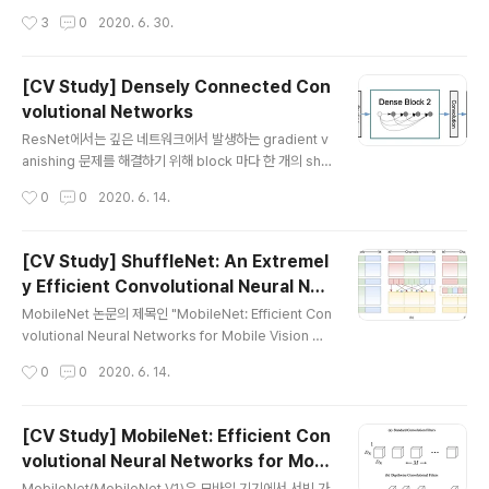
출력 이미지 간의 매핑이 E2E로 학습가능한 네트워크 구
alization 및 recommendation 태스크에서 딥러닝이
작성시간
3
0
2020. 6. 30.
조..
활용된 연구들을 살펴보면 크게 두 부류로 구분할 수 있다.
1. 추천 시스템 가장 원시적인 추천 시스템에서는 몇몇 전
문가들이 상품들을 몇 개의 카테고리로 묶은 뒤, 유저들이
[CV Study] Densely Connected Con
기호에 따라 카테고리를 선택하도록 하는 방식을 사용하였
volutional Networks
다. 이것이 발전되어서 만들어진 것이 과거의 유저의 행동
글 내용
(상품을 장바구니에 넣는다든지, 구독을 한다든지, 좋아요
ResNet에서는 깊은 네트워크에서 발생하는 gradient v
를 누른다든지...)에 기반하여 추천을 하는 CF(collaborat
anishing 문제를 해결하기 위해 block 마다 한 개의 sho
ive filtering) 기법이다. 그 밖에도 유저와 연관성이 높은
rtcut connection을 두었다. 이번에 살펴볼 DenseNet
작성시간
0
0
2020. 6. 14.
상품을 함께 grouping하여 추천을 하는..
은 shortcut connection을 극단적으로 늘린 케이스라고
생각하면 된다. 얼마나 극단적이냐면 어떤 레이어와 그 이
전에 있던 모든 레이어 간에 direct connection이 존재
[CV Study] ShuffleNet: An Extremel
한다. 즉, $l$번째 레이어에는 $0$~$l-1$번째 레이어
y Efficient Convolutional Neural Net
의 모든 출력이 입력으로 들어오고, $l$번째 레이어의 출
글 내용
work for M
력은 그 이후에 등장하는 $L-l$개의 레이어로 전달된다.
MobileNet 논문의 제목인 "MobileNet: Efficient Con
VGG에서는 총 $L$개의 레이어가 존재하는 경우에, 전체
volutional Neural Networks for Mobile Vision Ap
connection의 개수는 $L$개였다. 반면 DenseNet에
plications"과 ShuffleNet 논문 제목이 상당히 비슷한
작성시간
0
0
2020. 6. 14.
서는 $L$개의 레이어..
것을 보면 알 수 있듯, ShuffleNet 역시 MobileNet처럼
보다 가벼운 모델을 만드는 데 중점을 두고 있으며 Mobil
eNet 보다 뛰어난 성능을 보인다. MobileNet이나 Goo
[CV Study] MobileNet: Efficient Con
gLeNet에서는 1x1 convolution(pointwise convolu
volutional Neural Networks for Mobi
tion)이 연산량과 파라미터 수를 줄이는데 효율적이어서
글 내용
le Vision Applications
적극적으로 활용되었다. 하지만 Xception이나 ResNeX
MobileNet(MobileNet V1)은 모바일 기기에서 서빙 가