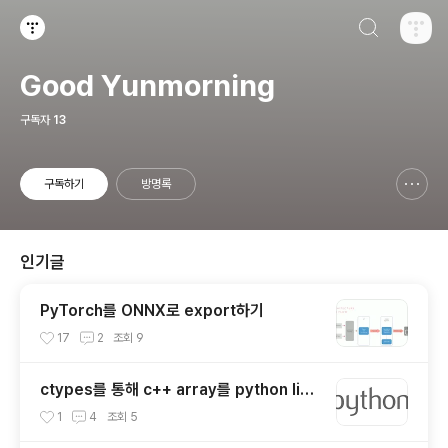
검색하기
티스토리
Good Yunmorning
구독자
13
구독하기
방명록
신고하기 레이어
열기
인기글
PyTorch를 ONNX로 export하기
17
2
조회
9
ctypes를 통해 c++ array를 python list
로 변환하기
1
4
조회
5