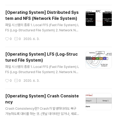
른 쓰레드가 없으면 lock을 획득하고 critical section에
들어간다. mutex: POSIX lib에서 사용하는 lock의 이름
[Operating System] Distributed Sys
다른 공유 변수에 대해선 다른 lock을 사용하는 것이 바람
tem and NFS (Network File System)
직하다. lock의 구현을 위해선 HW와 OS 모두의 suppo
글 내용
rt가 필요하다. HW의 도움이 필요한 이유? flag를 이용해
파일 시스템의 종류 1. Local FFS (Fast File System) L
서 loc..
FS (Log-Structured File System) 2. Network NF
S (Network File System) AFS (Andrew File Syste
작성시간
0
0
2020. 6. 3.
m) 분산 시스템이란? 분산 시스템이란 2개 이상의 기계가
하나의 문제를 풀기 위해서 함께 일하는 것을 의미한다. 분
산 시스템은 다음과 같은 이점을 가진다. More computi
[Operating System] LFS (Log-Struc
ng power More storage capacity Fault toleranc
tured File System)
e Data sharing 분산 시스템에서의 새로운 문제 분산 시
글 내용
스템을 사용함에 따라서 다음과 같은 새로운 고민거리들이
파일 시스템의 종류 1. Local FFS (Fast File System) L
생긴다. System failure: 여러 머신 중에 일부만 고장난
FS (Log-Structured File System) 2. Network NF
경우에 어떻게 복구할 것..
S (Network File System) AFS (Andrew File Syste
작성시간
0
0
2020. 6. 3.
m) LFS의 목적, 특징 COW(copy-on-write)의 사용: C
OW 방식은 journaling으로 인해 2번 중복 write하는 오
버헤드가 없으며, 공간적인 오버헤드도 없다. FFS는 read
[Operating System] Crash Consiste
를 보다 빨리 하는 것에 초점이 맞춰져 있다면, LFS에서는
ncy
wrtie를 빨리하는 것에 초점을 두었다. 목적 RAID-5와 같
글 내용
은 경우 sequential write와 random write의 성능 차
Crash Consistency란? Crash가 발생하더라도 복구
이가 매우 심하다. (random이 너무 별로다.) 따라서 LFS
가능하도록 대비를 하는 것. (옛날 데이터만 있거나, 새로운