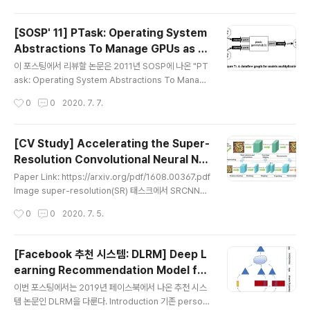
asks, such as training for fewer epochs, starting
with a smaller dataset (e.g. CIFAR-10), or learnin
[SOSP' 11] PTask: Operating System
g with fewer blocks. $\to$ Cannot guarantee to
Abstractions To Manage GPUs as C
be optimal on the target task. ProxylessNAS dir
글 내용
ompute Device
ectly learns the ..
이 포스팅에서 리뷰할 논문은 2011년 SOSP에 나온 "PT
ask: Operating System Abstractions To Manage
GPUs as Compute Devices"이다. 상당히 오래된 논
작성시간
0
0
2020. 7. 7.
문이지만 GPU 기반 이기종 시스템과 관련하여 중요하게
여겨지는 개념들과 아이디어들이 많기 때문에 구체적으로
리뷰를 하려고 한다. 염두에 두어야할 점은 이 연구에선 딥
[CV Study] Accelerating the Super-
러닝의 맥락에서 GPU 스케줄링을 언급하고 있지 않으며
Resolution Convolutional Neural Net
그 당시와 현재의 상황이 꽤 많이 달라졌다는 것이다. ABS
글 내용
work
TRACTION 이 논문에서는 GPU를 CPU와 같은 1순위
Paper Link: https://arxiv.org/pdf/1608.00367.pdf
계산 자원으로 활용할 수 있도록 하기 위한 OS abstracti
Image super-resolution(SR) 태스크에서 SRCNN이
on(OS API)인 PTask API를 소개한다. PTask API에서
좋은 성능을 거두었지만 real-time 서빙을 하기에는 연산
작성시간
0
0
2020. 7. 5.
OS가 관리하는 여러 객체..
비용이 너무 크다는 문제가 있다. 이 논문에서는 모래시계
모양의(encoder-decoder 구조를 생각하면 된다.) CN
N 구조를 활용하여 기존의 SRCNN을 경량화, 가속화하는
[Facebook 추천 시스템: DLRM] Deep L
것에 중점을 두었다. 이를 위해서 다음과 같은 3가지 방법
earning Recommendation Model for
을 취하였다. DCGAN, pix2pix 등에서 사용하는 transp
글 내용
Personalization and Recommendati
osed convolution(deconv)을 네트워크의 후반부에
이번 포스팅에서는 2019년 페이스북에서 나온 추천 시스
on Systems
활용하여, 저해상도(LR)의 입력 이미지와 고해상도(HR)의
템 논문인 DLRM을 다룬다. Introduction 기존 person