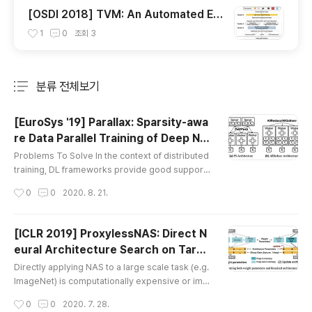
[OSDI 2018] TVM: An Automated En
d-to-End Optimizing Compiler for D
1
0
조회
3
eep Learning 논문 정리
분류 전체보기
주요 글 목록
[EuroSys '19] Parallax: Sparsity-awa
re Data Parallel Training of Deep Ne
글 내용
ural Networks
Problems To Solve In the context of distributed
training, DL frameworks provide good support f
or training models used in the image classificati
작성시간
0
0
2020. 8. 21.
on tasks, but it is less scalable for training NLP
models due to the lack of consideration of the d
ifference in the sparsity of model parameters. H
[ICLR 2019] ProxylessNAS: Direct N
ow to Solve To optimize the amount of data tran
eural Architecture Search on Targe
sfer with considering sparsity, Parallax adopts a
글 내용
t Task and Hardware
hybrid appr..
Directly applying NAS to a large scale task (e.g.
ImageNet) is computationally expensive or imp
ossible. To solve this problem, Some works pr
작성시간
0
0
2020. 7. 28.
oposed to search for building blocks on proxy t