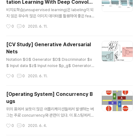
tation Learning With Deep Convolut
글 내용
ional Generative Adversarial Netwo
비지도학습(unsupervised learning)은 labeling이 되
rks
지 않은 무수히 많은 이미지 데이터를 활용하여 좋은 feat
ure representation을 학습할 수 있다는 장점이 있다.
작성시간
0
0
2020. 6. 11.
비지도학습 방식으로 GAN을 트레이닝 하여 좋은 image
representation을 얻어내고, 학습된 generator와 dis
criminator를 지도학습(supervised learning) task에
[CV Study] Generative Adversarial
서 feature extractor로 활용할 수 있다. 하지만 GAN은
Nets
다음과 같은 문제를 가지고 있다. 학습시에 안정적이지 못
글 내용
하다. Generator가 종종 터무니 없는 output을 생성하
Notation $G$ Generator $D$ Discriminator $x
기도 한다. GAN이 무엇을 학습하는지 시각화할 수 없다.
$ Input data $z$ Input noise $p_g$ Generator
Approach & Model Architecture ..
의 확률 분포 $\theta_g$ MLP로 구성된 $G$의 para
작성시간
0
0
2020. 6. 11.
meter $G(z; \theta_g)$ Generator의 mapping fu
nction $\theta_d$ MLP로 구성된 $D$의 paramete
r $D(x; \theta_g)$ Discriminator의 mapping funct
[Operating System] Concurrency B
ion $D(x)$ $G$가 생성한 확률 분포인 $p_g$와 real
ugs
data인 $x$가 주어졌을 때 $x$가 나올 확률 $G$와
글 내용
$D$의 훈련 $D$는 real data $x$와 $G$가 생성한
위의 표에서 보듯이 많은 어플리케이션들에서 발생하는 버
$p_g$가 주어졌을 때 correct label인 $x$를..
그는 주로 concurrency와 관련이 있다. 이 포스팅에서는
여러 concurrency 버그 중에서 데드락(Deadlock)에
작성시간
0
0
2020. 6. 4.
대해서 다룬다. Deadlock이란? 데드락은 두 개 이상의
쓰레드가 있을 때 서로 상대방이 끝나기만을 기다려서 어