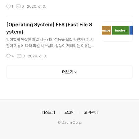
에서는 ..
데이터만 있거나 둘 중 하나의 상태여야만 한다. 둘 다 반반
작성시간
1
0
2020. 6. 3.
씩 있는 경우는 절대 존재해서는 안 된다.) Write 시에 ino
de, bitmap, data block이 모두 올바르게 atomic tran
saction으로 업데이트 되어야 한다. 예를 들어 append
[Operating System] FFS (Fast File S
를 하는 경우에, data bitmap, inode, data block 모두
ystem)
가 수정이 되어야 하나의 append 연산이 완료되었다고
글 내용
볼 수 있다. Crash가 발생했을 때 이전 상태로 돌아가거나
1. 어떻게 복잡한 파일 시스템의 성능을 올릴 것인가? 2. 시
업데이트 하려던 상태로 복구 가능해야 한다. 가능한 Cras
간이 지남에 따라 파일 시스템의 성능이 저하되는 이유는
h 시나리오 참고) 디스크에서는 하나의 sector에 대해서
무엇인가? 3. 어떻게 적절한 블록 크기를 고를 수 있을까?
작성시간
4
0
2020. 6. 3.
a..
4. Internal fragmentation을 피하는 방법은? 5. 디스크
상에서 서로 관련 있는 블록끼리 가까이 위치시키는 방법
은? 파일 시스템의 종류 1. Local FFS (Fast File Syste
더보기
m) LFS (Log-Structured File System) 2. Network
NFS (Network File System) AFS (Andrew File Sy
stem) 기존 파일 시스템의 문제 여기에서 말하는 기존 파
일 시스템은 이전 포스팅에서 설명한 가장 기본적인 파일
시스템 구조를 말한다. 1. 시간이 흐름에 따라..
의안내
티스토리
로그인
고객센터
© Daum Corp.