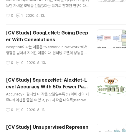
t의 op별 연산량을 살펴보면 1x1 conv에서 매우 많은 시
능한 가벼운 모델을 만들겠다는 동기로 진행된 연구이다.
간을 소요하고 있다는 사실을 ..
MobileNet의 핵심은 연산량과 파라미터 수를 줄이는 역
작성시간
0
1
2020. 6. 13.
할을 하는 depthwise separable convolution이다.
사실 이것만 이해해도 MobileNet을 이해했다고 볼 수 있
다. Depthwise Separable Convolution 위의 그림이
[CV Study] GoogLeNet: Going Deep
depthwise separable convolution이며, depthwis
er With Convolutions
e convolution과 pointwise convolution이 연속적으
글 내용
로 이어진 형태이다. 이러한 형태의 convolution이 어떤
Inception이라는 이름은 "Network In Network"에서
이점이 있는 지를 살펴보기 위해 일반적인 convolution,
영감을 받아서 지어진 이름이다. 딥러닝 모델의 성능을 높
depthwise convolution,..
이는 방법 중 하나는 모델 depth와 width를 늘리는 것이
작성시간
0
0
2020. 6. 13.
다. 하지만 이는 곧 더 많은 파라미터, 더 큰 용량, 더 많은
연산량, 오버피팅 가능성으로 이어진다는 문제가 있다.이
문제를 해결 하기 위한 방법 중 하나는 fully connected l
[CV Study] SqueezeNet: AlexNet-L
ayer를 sparsely connected layer 구조로 바꾸는 것
evel Accuracy With 50x Fewer Para
인데, dropout을 통해 정규화(regularization) 효과를
글 내용
meters and <0.5MB Model Size
거두는 경우가 이에 해당한다. 하지만, CPU/GPU 특성상
Accuracy가 같다면 더 작을 모델일수록 (1) 서버 간의 커
non-uniform sparse data에 대해서는 효율적인 커널
뮤니케이션을 줄일 수 있고, (2) 더 작은 대역폭(bandwid
연산이 어렵다는 문제가 있다. (연산량을 100배 줄이더라
th)로도 서빙이 가능하고, (3) 한정된 메모리의 가속기에서
작성시간
0
0
2020. 6. 11.
도 ..
사용에 용이하다. SqueezeNet은 ImageNet에서 Ale
xNet과 동일한 수준의 accuracy를 유지하면서도 50배
더 적은 파라미터를 사용하고, compression 기법을 적
[CV Study] Unsupervised Represen
용했을 때 AlexNet보다 510배 작은(