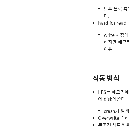
남은 블록 중에
다.
hard for read
write 시점
하지만 메모리
이유)
작동 방식
LFS는 메모리에
에 disk에쓴다.
crash가 발
Overwrite를
무조건 새로운 위