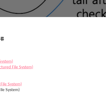
종류
 System)
ctured File System)
File System)
ile System)