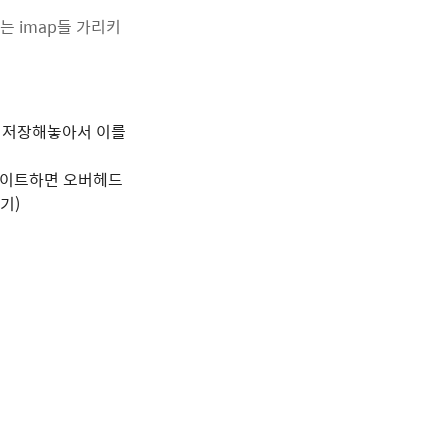
이는 imap들 가리키
을 저장해놓아서 이를
데이트하면 오버헤드
기)