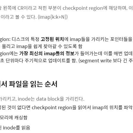
왼쪽에 CR이라고 적힌 부분이 checkpoint region에 해당하며, 
고 볼 수 있다. (imap[k:k+N])
region: 디스크의 특정
고정된 위치
에 imap들을 가리키는 포인터들
올리고 imap을 쉽게 찾아갈 수 있도록 함
region에는
가장 최신의 imap들의 정보
가 들어가는데 이를 매번 업
초 단위마다 주기적으로 업데이트를 함. (segment write 보다 긴 주
k에서 파일을 읽는 순서
가리키고, inode는 data block을 가리킨다.
된 것이 없다면 checkpoint region을 읽어서 imap의 위치를 파악
메모리에 캐싱함
 inode를 읽음