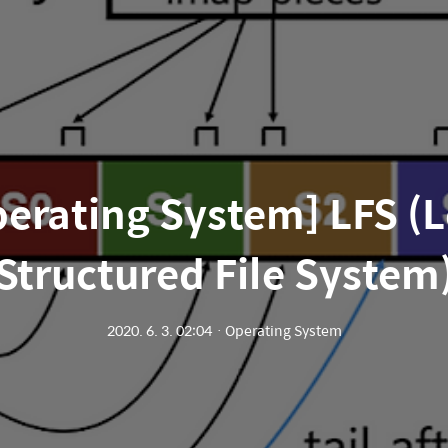
erating System] LFS (
Structured File System
2020. 6. 3. 02:04
ㆍ
Operating System