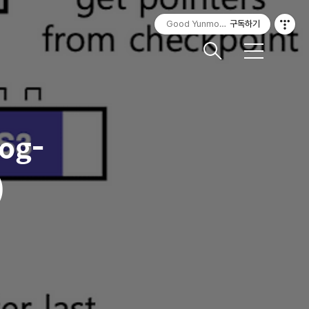
Good Yunmorning
구독하기
메
뉴
Log-
)