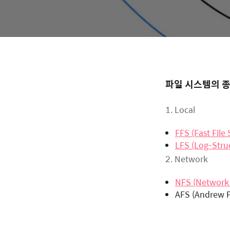
파일 시스템의 
1. Local
FFS (Fast File
LFS (Log-Stru
2. Network
NFS (Network 
AFS (Andrew F